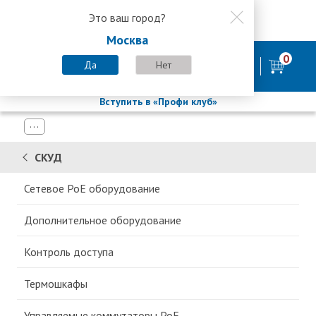
Это ваш город?
8 800 200-58-35
Москва
8 (800) 200-58-35
Москва
0
Пн-Пт с 9:00-18:00. Сб. Вс - выходной
Да
Нет
фирменный магазин
БАСТИОН
Вступить в «Профи клуб»
СКУД
Сетевое PoE оборудование
Дополнительное оборудование
Контроль доступа
Термошкафы
Управляемые коммутаторы PoE