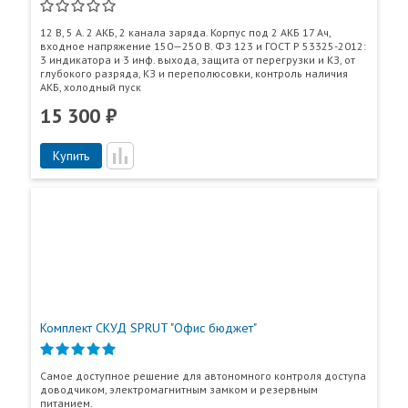
12 В, 5 А. 2 АКБ, 2 канала заряда. Корпус под 2 АКБ 17 Ач,
входное напряжение 150—250 В. ФЗ 123 и ГОСТ Р 53325-2012:
3 индикатора и 3 инф. выхода, защита от перегрузки и КЗ, от
глубокого разряда, КЗ и переполюсовки, контроль наличия
АКБ, холодный пуск
15 300 ₽
Купить
Комплект СКУД SPRUT "Офис бюджет"
Самое доступное решение для автономного контроля доступа
доводчиком, электромагнитным замком и резервным
питанием.