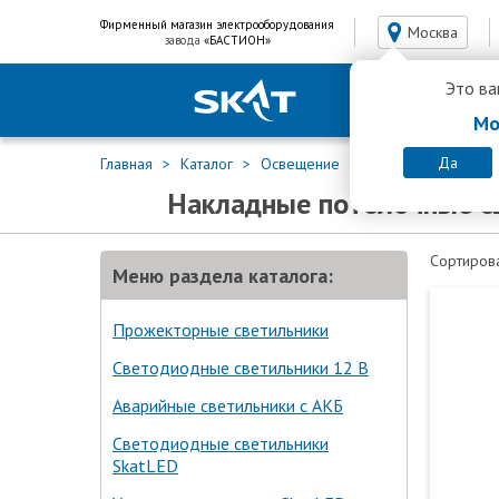
Фирменный магазин электрооборудования
Москва
завода
«БАСТИОН»
Это ва
Мо
Да
Главная
Каталог
Освещение
Накладные потоло
Накладные потолочные с
Сортирова
Меню раздела каталога:
Прожекторные светильники
Светодиодные светильники 12 В
Аварийные светильники с АКБ
Светодиодные светильники
SkatLED