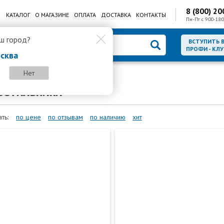
8 (800) 20
КАТАЛОГ
О МАГАЗИНЕ
ОПЛАТА
ДОСТАВКА
КОНТАКТЫ
Пн-Пт с 9:00-18:0
ш город?
ВСТУПИТЬ 
ПРОФИ - КЛУ
сква
Нет
чные светильники
ветильники
ть:
по цене
по отзывам
по наличию
хит