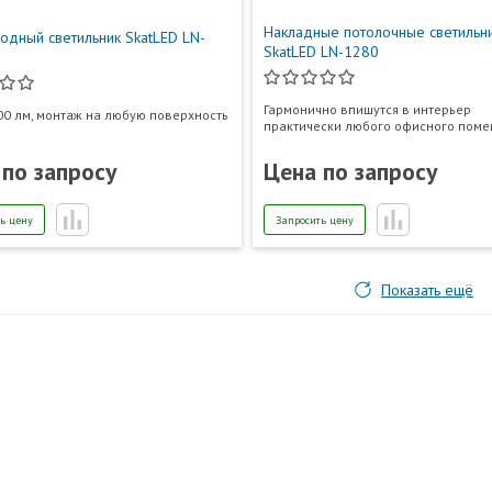
Накладные потолочные светильн
одный светильник SkatLED LN-
SkatLED LN-1280
Гармонично впишутся в интерьер
400 лм, монтаж на любую поверхность
практически любого офисного пом
 по запросу
Цена по запросу
ь цену
Запросить цену
Показать ещё