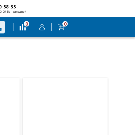
0-58-35
0. Сб. Вс - выходной
0
0
В
Б