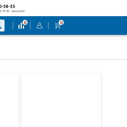
0-58-35
0. Сб. Вс - выходной
0
0
В
Б