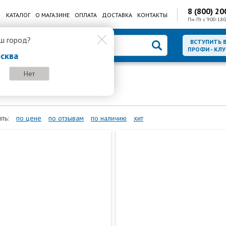
8 (800) 20
КАТАЛОГ
О МАГАЗИНЕ
ОПЛАТА
ДОСТАВКА
КОНТАКТЫ
Пн-Пт с 9:00-18:0
ш город?
ВСТУПИТЬ 
ПРОФИ - КЛУ
сква
Нет
ть:
по цене
по отзывам
по наличию
хит