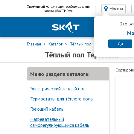
Фирменный магазин электрооборудования
Москва
завода
«БАСТИОН»
Это ва
Мо
Да
Главная
Каталог
Тёплый пол
Тёплый грунт
Тёплый пол Teplocom
Сортирова
Меню раздела каталога:
Электрический тёплый пол
Термостаты для тёплого пола
Греющий кабель
Нагревательный
саморегулирующийся кабель