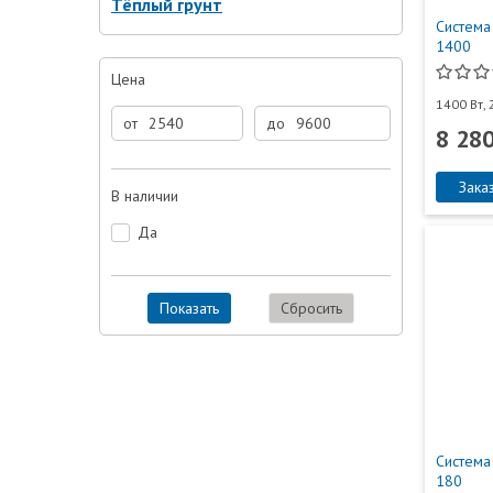
Тёплый грунт
Система
1400
Цена
1400 Вт, 
от
до
8 280
Зака
В наличии
Да
Показать
Сбросить
Система
180