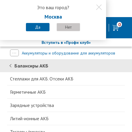
Это ваш город?
8 800 200-58-35
Москва
8 (800) 200-58-35
Москва
0
Пн-Пт с 9:00-18:00. Сб. Вс - выходной
Да
Нет
фирменный магазин
БАСТИОН
Вступить в «Профи клуб»
Аккумуляторы и оборудование для аккумуляторов
Балансиры АКБ
Стеллажи для АКБ. Отсеки АКБ
Герметичные АКБ
Зарядные устройства
Литий-ионные АКБ
Тестеры ёмкости