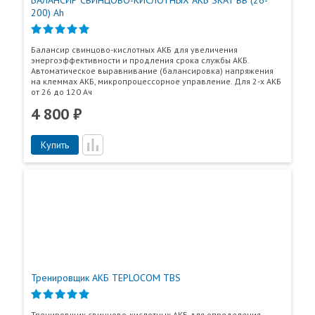
БАЛАНСИР СВИНЦОВО-КИСЛОТНЫХ АКБ SKAT BB (26-
200) Ah
Балансир свинцово-кислотных АКБ для увеличения
энергоэффективности и продления срока службы АКБ.
Автоматическое выравнивание (балансировка) напряжения
на клеммах АКБ, микропроцессорное управление. Для 2-х АКБ
от 26 до 120 Ач
4 800 ₽
Купить
Тренировщик АКБ TEPLOCOM TBS
Тренировщик свинцово-кислотных АКБ для определения