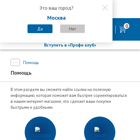
Это ваш город?
8 800 200-58-35
Москва
8 (800) 200-58-35
Москва
0
Пн-Пт с 9:00-18:00. Сб. Вс - выходной
Да
Нет
фирменный магазин
БАСТИОН
Вступить в «Профи клуб»
Помощь
Помощь
В этом разделе вы сможете найти ссылки на полезную
информацию, которая поможет вам быстрее сориентироваться
в нашем интерент-магазине, что сделает ваши покупки
быстрыми и удобными.