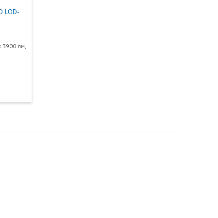
D LOD-
к 3900 лм,