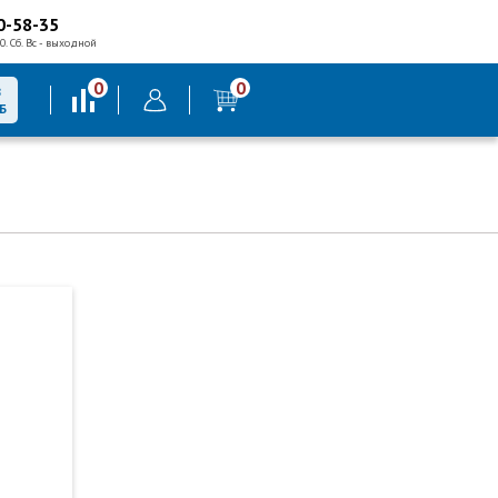
0-58-35
0. Сб. Вс - выходной
0
0
В
Б