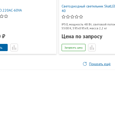
Светодиодный светильник SkatLE
D.220AC-60VA
40
IP50, мощность 48 Вт, световой пото
5500 К, 595х595х9, масса 2,2 кг
 ₽
Цена по запросу
ть
Запросить цену
Показать ещё