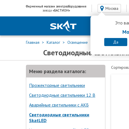
Фирменный магазин электрооборудования
Москва
завода
«БАСТИОН»
Это ва
Мо
Да
Главная
Каталог
Освещение
Светодиодные свет
Светодиодные светильни
Сортирова
Меню раздела каталога:
Прожекторные светильники
Светодиодные светильники 12 В
Аварийные светильники с АКБ
Светодиодные светильники
SkatLED