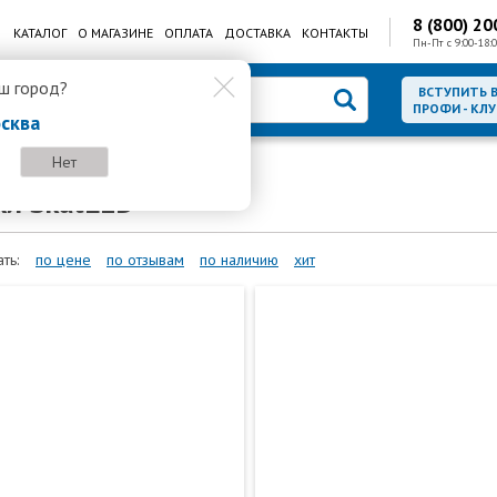
8 (800) 20
КАТАЛОГ
О МАГАЗИНЕ
ОПЛАТА
ДОСТАВКА
КОНТАКТЫ
Пн-Пт с 9:00-18:0
ш город?
ВСТУПИТЬ 
ПРОФИ - КЛУ
сква
Нет
ильники SkatLED
ки SkatLED
ть:
по цене
по отзывам
по наличию
хит