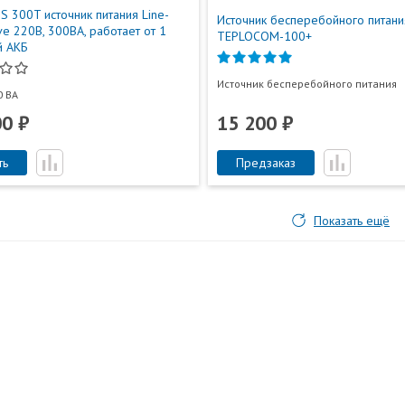
S 300T источник питания Line-
Источник бесперебойного питани
ive 220В, 300ВА, работает от 1
TEPLOCOM-100+
й АКБ
Источник бесперебойного питания
0 ВА
00 ₽
15 200 ₽
ть
Предзаказ
Показать ещё