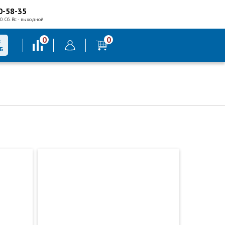
0-58-35
0. Сб. Вс - выходной
0
0
В
Б