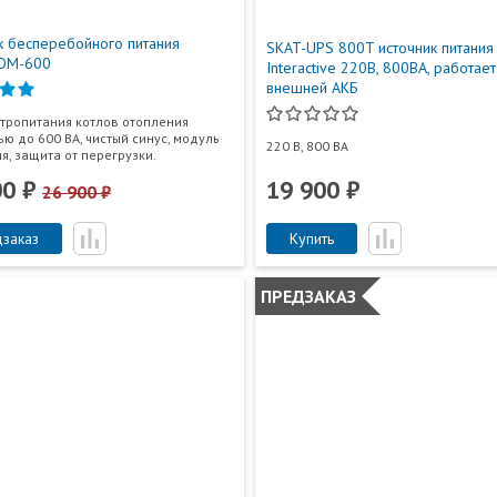
к бесперебойного питания
SKAT-UPS 800T источник питания 
OM-600
Interactive 220В, 800ВА, работает
внешней АКБ
тропитания котлов отопления
ю до 600 ВА, чистый синус, модуль
220 В, 800 ВА
я, защита от перегрузки.
00 ₽
19 900 ₽
26 900 ₽
заказ
Купить
ПРЕДЗАКАЗ