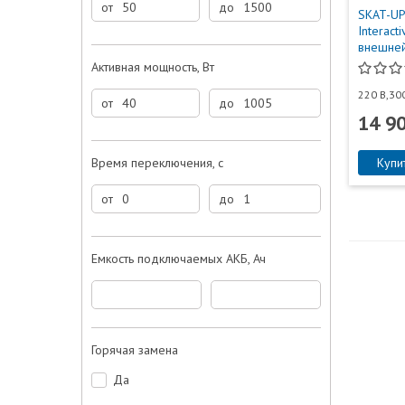
от
до
SKAT-UP
Interact
внешне
Активная мощность, Вт
220 В,30
от
до
14 9
Время переключения, с
Купи
от
до
Емкость подключаемых АКБ, Ач
Горячая замена
Да