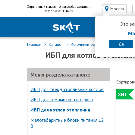
Фирменный магазин электрооборудования
Москва
завода
«БАСТИОН»
Это ва
Мо
Да
Главная
Каталог
Источники бесперебойного питан
ИБП для котлов отоплен
Меню раздела каталога:
Сортирова
ИБП для твердотопливных котлов
ХИТ
ИБП для компьютера и офиса
ИБП для котлов отопления
Малогабаритные блоки питания 12
В