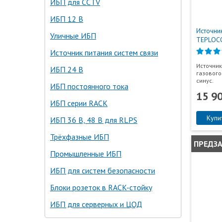
ИБП для CCTV
ИБП 12 В
Источни
Уличные ИБП
TEPLOC
Источник питания систем связи
Источник
ИБП 24 В
газового 
синус.
ИБП постоянного тока
15 9
ИБП серии RACK
Купи
ИБП 36 В, 48 В для RLPS
Трёхфазные ИБП
ПРЕДЗ
Промышленные ИБП
ИБП для систем безопасности
Блоки розеток в RACK-стойку
ИБП для серверных и ЦОД