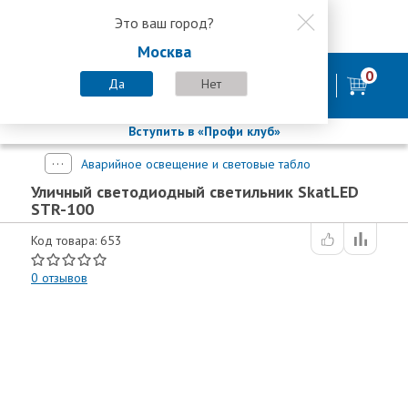
Это ваш город?
8 800 200-58-35
Москва
8 (800) 200-58-35
Москва
0
Пн-Пт с 9:00-18:00. Сб. Вс - выходной
Да
Нет
фирменный магазин
БАСТИОН
Вступить в «Профи клуб»
Аварийное освещение и световые табло
Уличный светодиодный светильник SkatLED
STR-100
Код товара: 653
0
отзывов