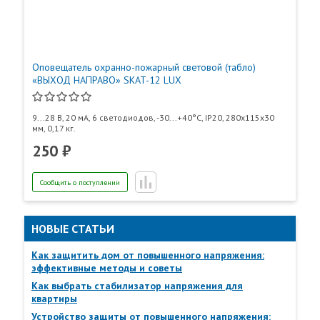
Оповещатель охранно-пожарный световой (табло)
«ВЫХОД НАПРАВО» SKAT-12 LUX
9...28 В, 20 мА, 6 светодиодов, -30...+40°С, IP20, 280х115х30
мм, 0,17 кг.
250 ₽
Сообщить о поступлении
Пункты самовывоза
Все
Пункты выдачи
НОВЫЕ СТАТЬИ
Как защитить дом от повышенного напряжения:
эффективные методы и советы
Как выбрать стабилизатор напряжения для
квартиры
Устройство защиты от повышенного напряжения: