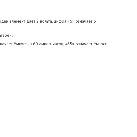
один элемент дает 2 вольта, цифра «6» означает 6
атареи;
начает ёмкость в 60 ампер-часов, «65» означает ёмкость