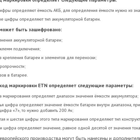
ифры определяют ёмкость АКБ, для определения ёмкости нужно из зна
е цифры определяют тип аккумуляторной батареи.
 может быть зашифровано:
лнения аккумуляторной батареи;
 клемм подключения;
в крепления батареи и элементов для переноски;
ропрочности;
зов в батарее.
код маркировки ETN определяет следующие параметры:
 маркирования определяет диапазон значения ёмкости аккумулятора;
тья цифра определяют значение ёмкости батареи внутри диапазона, при
цифра «7», то нужно добавить 200 Ач;
ятая и шестая цифры этого типа маркирования определяют тип констру
и цифра определяют значение, равное одной десятой от значения тока
европейского производства могут быть нанесены и дополнител