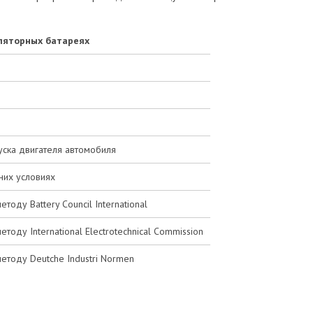
ляторных батареях
ска двигателя автомобиля
них условиях
оду Battery Council International
оду International Electrotechnical Commission
етоду Deutche Industri Normen