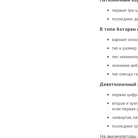
первые три ц
последние дв
В типе батареи
вариант испо
тип и размер
тип элементо
значение виб
тип отвода га
Девятизначный 
первая цифра
вторая и тре
если первая 
четвертая, п
последние тр
На аккумуляторы 