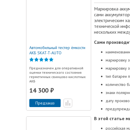
Маркировка аккум
сами аккумулятор
электрическим ха
технической инфо
нескольких межд
Сами производи
Автомобильный тестер ёмкости
наименование
АКБ SKAT-T-AUTO
маркировку з
маркировку з
Предназначен для оперативной
оценки технического состояния
тип батареи 
герметичных свинцово-кислотных
АКБ
количество б
14 300 ₽
знаки полярн
дату произво
Предзаказ
предупреждаю
В этой статье 
российская м