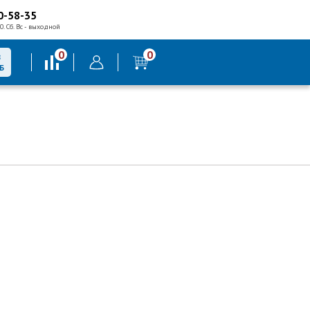
0-58-35
0. Сб. Вс - выходной
0
0
В
Б