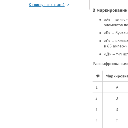
К списку всех статей
В маркировании 
«А» — количе
элементов по 
«Б» — буквен
«С» — номина
в 65 ампер-ч
«Д» — тип ис
Расшифровка симв
№
Маркировк
1
А
2
З
3
Э
4
Т