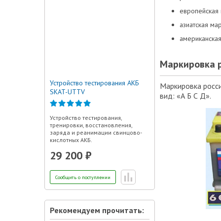
европейская 
азиатская ма
американская
Маркировка 
Устройство тестирования АКБ
Маркировка росси
SKAT-UTTV
вид: «А Б С Д».
Устройство тестирования,
тренировки, восстановления,
заряда и реанимации свинцово-
кислотных АКБ.
29 200 ₽
Сообщить о поступлении
Рекомендуем прочитать: