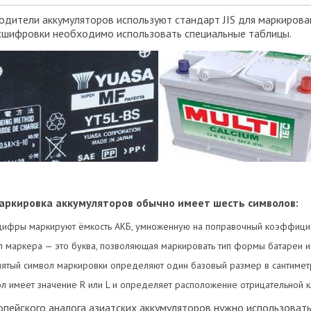
одители аккумуляторов используют стандарт JIS для маркирова
асшифровки необходимо использовать специальные таблицы.
маркировка аккумуляторов обычно имеет шесть символов:
цифры маркируют ёмкость АКБ, умноженную на поправочный коэффици
л маркера — это буква, позволяющая маркировать тип формы батареи
пятый символ маркировки определяют один базовый размер в сантиметр
л имеет значение R или L и определяет расположение отрицательной 
пейского аналога азиатских аккумуляторов нужно использоват