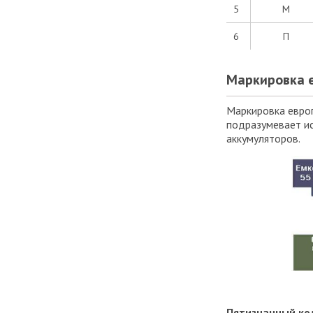
5
М
6
П
Маркировка 
Маркировка европ
подразумевает ис
аккумуляторов.
Пятизначный ко