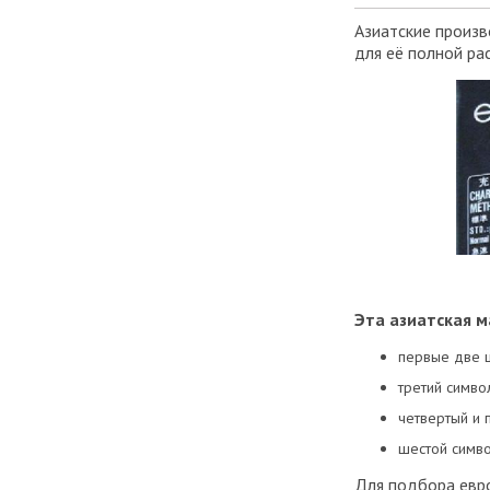
Азиатские произв
для её полной р
Эта азиатская 
первые две 
третий симво
четвертый и 
шестой симво
Для подбора евро