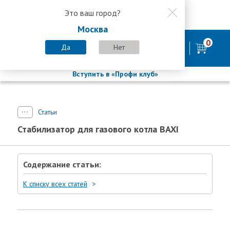
Это ваш город?
8 800 200-58-35
Москва
8 (800) 200-58-35
Москва
0
Пн-Пт с 9:00-18:00. Сб. Вс - выходной
Да
Нет
фирменный магазин
БАСТИОН
Вступить в «Профи клуб»
Статьи
Стабилизатор для газового котла BAXI
Содержание статьи:
К списку всех статей