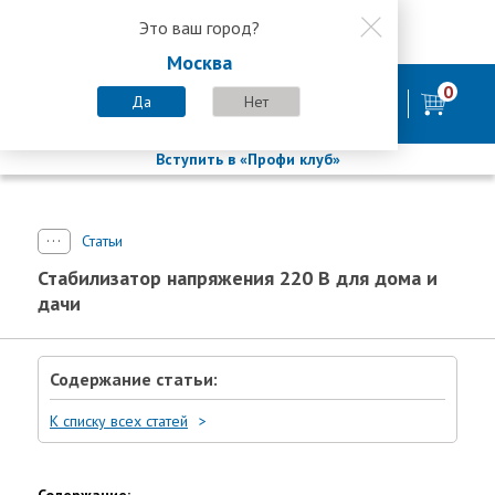
Это ваш город?
8 800 200-58-35
Москва
8 (800) 200-58-35
Москва
0
Пн-Пт с 9:00-18:00. Сб. Вс - выходной
Да
Нет
фирменный магазин
БАСТИОН
Вступить в «Профи клуб»
Статьи
Стабилизатор напряжения 220 В для дома и
дачи
Содержание статьи:
К списку всех статей
Содержание: