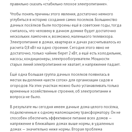
правильно сказать «стабильно плохое электропитание».
Чтобы понять причины этого явления, достаточно немного
углубиться в историю создания самих поселков. Большинство
дачных посёлков были построены ещё в советские годы, тогда
считалось, что человеку в дачном домике будет достаточно
нескольких лампочек и, возможно, маленького телевизора.
Электропитание в домах, квартирах и дачах рассчитывалось из
расчета 0,8 кВт на одно строение. Сегодня этого явно не
достаточно, только чайник берет 2 кВт, а ещё есть холодильник,
насосы, кондиционеры, электрообогреватели. Мощности
старых линий электропитания не хватает, и напряжение падает.
Ещё одна большая группа дачных поселков появилась в
местах выделения «шести соток» для организации садов и
огородов. На этих участках можно было устанавливать только
временные хозяйственные строения, об электропитании и
вопроса не было.
В результате мы сегодня имеем дачные дома целого посёлка,
подключенные к одному маломощному трансформатору. Он не
способен обеспечить эффективное питание всех домов —
напряжение в ближайших домах выше нормы, в удаленных
домах — значительно ниже нормы. Вторая проблема