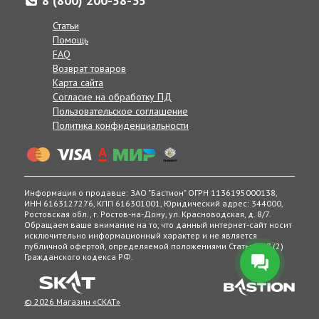
8 (800) 200-58-35
Доставка товаров осуществляется по всей России от
Статьи
Калнинграда до Сахалина, в Казахстан и Беларусь.
Помощь
Если по каким-либо причинам вам неудобно принять заказ в
FAQ
указанные сроки, вы можете сообщить желаемую дату
Возврат товаров
доставки нашим менеджерам в комментарии к заказу, при
Карта сайта
согласовании заказа по телефону, или же в любое другое
Согласие на обработку ПД
время, позвонив по телефону:
Пользовательское соглашение
8 (800) 200-58-35
Политика конфиденциальности
Получение товаров возможно в 400 точках выдачи в
России, Беларуси и Казахстане.
Информация о продавце: ЗАО "Бастион" ОГРН 1136195000138,
ИНН 6163127276, КПП 616301001, Юридический адрес: 344000,
Ростовская обл., г. Ростов-на-Дону, ул. Красноводская, д. 8/7.
Обращаем ваше внимание на то, что данный интернет-сайт носит
исключительно информационный характер и не является
публичной офертой, определяемой положениями Статьи 437 (2)
Гражданского кодекса РФ.
© 2026 Магазин «СКАТ»