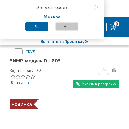
Это ваш город?
8 800 200-58-35
Москва
8 (800) 200-58-35
Москва
0
Пн-Пт с 9:00-18:00. Сб. Вс - выходной
Да
Нет
фирменный магазин
БАСТИОН
Вступить в «Профи клуб»
СКУД
SNMP-модуль DU 803
Код товара: 2169
0
отзывов
Купить в рассрочку
НОВИНКА