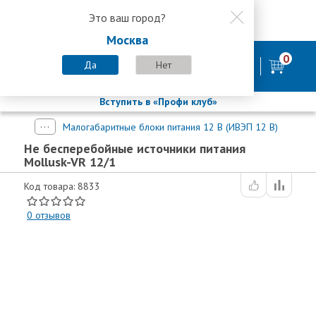
Это ваш город?
8 800 200-58-35
Москва
8 (800) 200-58-35
Москва
0
Пн-Пт с 9:00-18:00. Сб. Вс - выходной
Да
Нет
фирменный магазин
БАСТИОН
Вступить в «Профи клуб»
Малогабаритные блоки питания 12 В (ИВЭП 12 В)
Не бесперебойные источники питания
Mollusk-VR 12/1
Код товара: 8833
0
отзывов