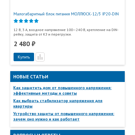
Малогабаритный блок питания МОЛЛЮСК-12/3 IP20-DIN
12 В, 3 А, входное напряжение 100—240 В, крепление на DIN-
рейку, защита от КЗ и перегрузки.
2 480 ₽
Купить
НОВЫЕ СТАТЬИ
Пункты самовывоза
Все
Пункты выдачи
Как защитить дом от повышенного напряжения:
эффективные методы и советы
Как выбрать стабилизатор напряжения для
квартиры
Устройство защиты от повышенного напряжения:
зачем оно нужно и как работает