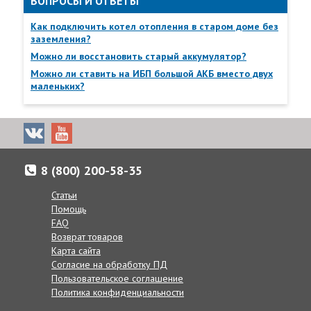
ВОПРОСЫ И ОТВЕТЫ
Как подключить котел отопления в старом доме без
заземления?
Можно ли восстановить старый аккумулятор?
Можно ли ставить на ИБП большой АКБ вместо двух
маленьких?
8 (800) 200-58-35
Статьи
Помощь
Доставка товаров осуществляется по всей России от
FAQ
Калнинграда до Сахалина, в Казахстан и Беларусь.
Возврат товаров
Карта сайта
Если по каким-либо причинам вам неудобно принять заказ в
Согласие на обработку ПД
указанные сроки, вы можете сообщить желаемую дату
Пользовательское соглашение
доставки нашим менеджерам в комментарии к заказу, при
Политика конфиденциальности
согласовании заказа по телефону, или же в любое другое
время, позвонив по телефону: