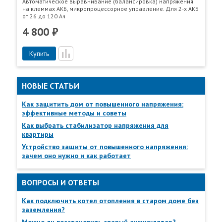
Автоматическое выравнивание (балансировка) напряжения
~220 В устройство измеряет и выводит на индикатор
на клеммах АКБ, микропроцессорное управление. Для 2-х АКБ
величину напряжения на клеммах АКБ
от 26 до 120 Ач
4 800 ₽
Купить
Пункты самовывоза
Все
Пункты выдачи
НОВЫЕ СТАТЬИ
Как защитить дом от повышенного напряжения:
эффективные методы и советы
Как выбрать стабилизатор напряжения для
квартиры
Устройство защиты от повышенного напряжения:
зачем оно нужно и как работает
ТЕХНИЧЕСКИЕ ХАРАКТЕРИСТИКИ
ВОПРОСЫ И ОТВЕТЫ
№
п/
Наименование
Значение параметра
п
параметра
Как подключить котел отопления в старом доме без
заземления?