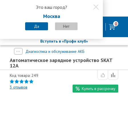
Это ваш город?
8 800 200-58-35
Москва
8 (800) 200-58-35
Москва
0
Пн-Пт с 9:00-18:00. Сб. Вс - выходной
Да
Нет
фирменный магазин
БАСТИОН
Вступить в «Профи клуб»
Диагностика и обслуживание АКБ
Автоматическое зарядное устройство SKAT
12А
Код товара: 249
3
отзывов
Купить в рассрочку