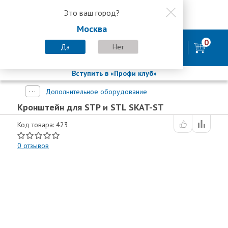
Это ваш город?
8 800 200-58-35
Москва
8 (800) 200-58-35
Москва
0
Пн-Пт с 9:00-18:00. Сб. Вс - выходной
Да
Нет
фирменный магазин
БАСТИОН
Вступить в «Профи клуб»
Дополнительное оборудование
Кронштейн для STP и STL SKAT-ST
Код товара: 423
0
отзывов