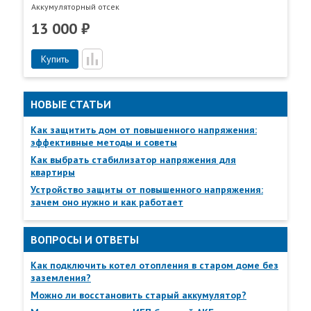
Аккумуляторный отсек
13 000 ₽
Купить
НОВЫЕ СТАТЬИ
Пункты самовывоза
Все
Пункты выдачи
Как защитить дом от повышенного напряжения:
эффективные методы и советы
Как выбрать стабилизатор напряжения для
квартиры
Устройство защиты от повышенного напряжения:
зачем оно нужно и как работает
ВОПРОСЫ И ОТВЕТЫ
Как подключить котел отопления в старом доме без
заземления?
Можно ли восстановить старый аккумулятор?