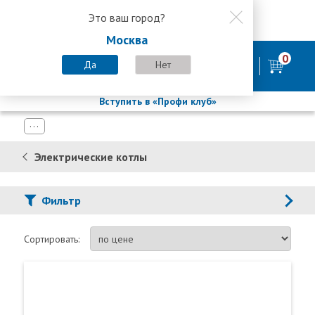
Это ваш город?
8 800 200-58-35
Москва
8 (800) 200-58-35
Москва
0
Пн-Пт с 9:00-18:00. Сб. Вс - выходной
Да
Нет
фирменный магазин
БАСТИОН
Вступить в «Профи клуб»
Электрические котлы
Фильтр
Сортировать: