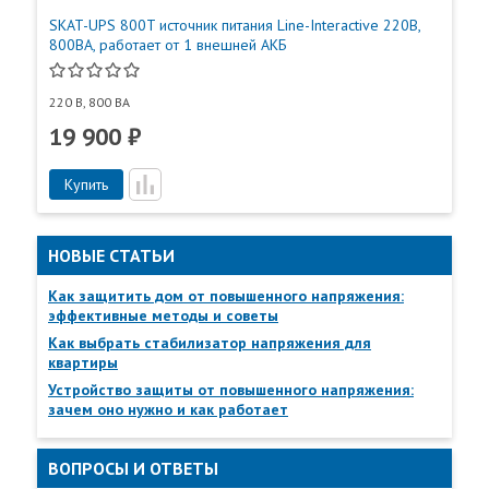
SKAT-UPS 800T источник питания Line-Interactive 220В,
ВНИМАНИЕ! Не допускается наличие в воздухе
800ВА, работает от 1 внешней АКБ
токопроводящей пыли и паров агрессивных веществ (кислот,
щелочей и т. п.).
220 В, 800 ВА
19 900 ₽
Пункты самовывоза
Купить
Все
Пункты выдачи
НОВЫЕ СТАТЬИ
Как защитить дом от повышенного напряжения:
эффективные методы и советы
Как выбрать стабилизатор напряжения для
квартиры
Устройство защиты от повышенного напряжения:
зачем оно нужно и как работает
ВОПРОСЫ И ОТВЕТЫ