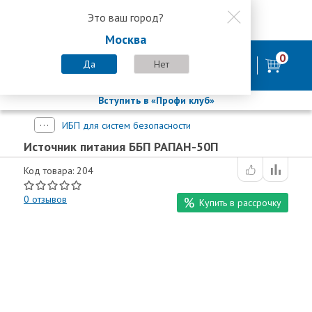
Это ваш город?
8 800 200-58-35
Москва
8 (800) 200-58-35
Москва
0
Пн-Пт с 9:00-18:00. Сб. Вс - выходной
Да
Нет
фирменный магазин
БАСТИОН
Вступить в «Профи клуб»
ИБП для систем безопасности
Источник питания ББП РАПАН-50П
Код товара: 204
0
отзывов
Купить в рассрочку