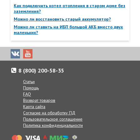
Как подключить котел отопления в старом доме без
заземления?
Можно ли восстановить старый аккумулятор?
Можно ли ставить на ИБП большой АКБ вместо двух
маленьких?
8 (800) 200-58-35
Доставка товаров осуществляется по всей России от
Калнинграда до Сахалина, в Казахстан и Беларусь.
Статьи
Если по каким-либо причинам вам неудобно принять заказ в
Помощь
указанные сроки, вы можете сообщить желаемую дату
FAQ
доставки нашим менеджерам в комментарии к заказу, при
Возврат товаров
согласовании заказа по телефону, или же в любое другое
Карта сайта
время, позвонив по телефону:
Согласие на обработку ПД
8 (800) 200-58-35
Пользовательское соглашение
Получение товаров возможно в 400 точках выдачи в
Политика конфиденциальности
России, Беларуси и Казахстане.