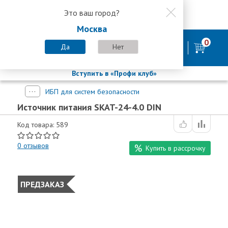
Это ваш город?
8 800 200-58-35
Москва
8 (800) 200-58-35
Москва
0
Пн-Пт с 9:00-18:00. Сб. Вс - выходной
Да
Нет
фирменный магазин
БАСТИОН
Вступить в «Профи клуб»
ИБП для систем безопасности
Источник питания SKAT-24-4.0 DIN
Код товара: 589
0
отзывов
Купить в рассрочку
ПРЕДЗАКАЗ