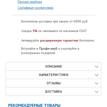
Паспорт прибора
Сертификат соответствия
Бесплатная доставка при заказе от 6000 руб.
Скидка
5%
за самовывоз из магазинов СКАТ
Активируйте
расширенную гарантию
бесплатно
Вступайте в
Профи-клуб
и участвуйте в
розыгрышах подарков
ОПИСАНИЕ
Назначение источника бесперебойного
ХАРАКТЕРИСТИКИ
питания SKAT-24-4.0 DIN (СКАТ ИБП-24/4-
ОТЗЫВЫ
DIN)
Паспорт изделия:
ДОСТАВКА
Отзывы
Источник бесперебойного питания SKAT-24-4.0-DIN (СКАТ
Открыть
ИБП-24/4-DIN) предназначен для электропитания
0 отзывов
Способы получения товара в Москве
радиоэлектронной аппаратуры номинальным напряжением 24
РЕКОМЕНДУЕМЫЕ ТОВАРЫ
Страна производства:
Оценка товара:
В. Область применения: питание систем охранно-пожарной
Источник питания SKAT-24-4.0 DIN с доставкой в Москве: