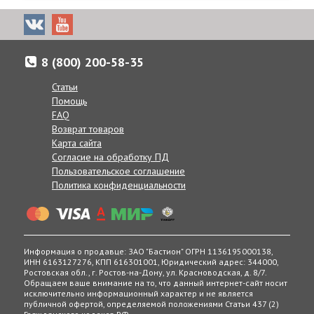
8 (800) 200-58-35
Доставка товаров осуществляется по всей России от
Калнинграда до Сахалина, в Казахстан и Беларусь.
Статьи
Если по каким-либо причинам вам неудобно принять заказ в
Помощь
указанные сроки, вы можете сообщить желаемую дату
FAQ
доставки нашим менеджерам в комментарии к заказу, при
Возврат товаров
согласовании заказа по телефону, или же в любое другое
Карта сайта
время, позвонив по телефону:
Согласие на обработку ПД
8 (800) 200-58-35
Пользовательское соглашение
Получение товаров возможно в 400 точках выдачи в
Политика конфиденциальности
России, Беларуси и Казахстане.
Информация о продавце: ЗАО "Бастион" ОГРН 1136195000138,
ИНН 6163127276, КПП 616301001, Юридический адрес: 344000,
Ростовская обл., г. Ростов-на-Дону, ул. Красноводская, д. 8/7.
Обращаем ваше внимание на то, что данный интернет-сайт носит
исключительно информационный характер и не является
публичной офертой, определяемой положениями Статьи 437 (2)