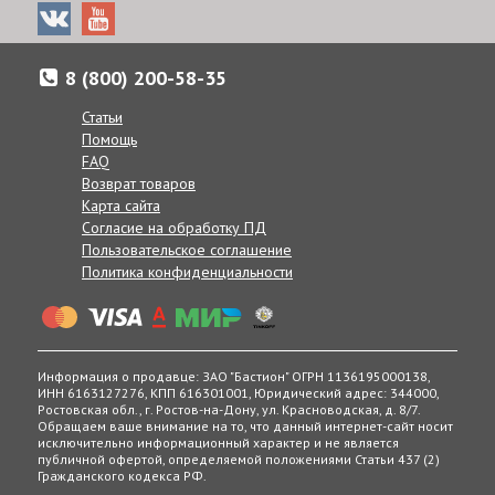
8 (800) 200-58-35
Доставка товаров осуществляется по всей России от
Калнинграда до Сахалина, в Казахстан и Беларусь.
Статьи
Если по каким-либо причинам вам неудобно принять заказ в
Помощь
указанные сроки, вы можете сообщить желаемую дату
FAQ
доставки нашим менеджерам в комментарии к заказу, при
Возврат товаров
согласовании заказа по телефону, или же в любое другое
Карта сайта
время, позвонив по телефону:
Согласие на обработку ПД
8 (800) 200-58-35
Пользовательское соглашение
Получение товаров возможно в 400 точках выдачи в
Политика конфиденциальности
России, Беларуси и Казахстане.
Информация о продавце: ЗАО "Бастион" ОГРН 1136195000138,
ИНН 6163127276, КПП 616301001, Юридический адрес: 344000,
Ростовская обл., г. Ростов-на-Дону, ул. Красноводская, д. 8/7.
Обращаем ваше внимание на то, что данный интернет-сайт носит
исключительно информационный характер и не является
публичной офертой, определяемой положениями Статьи 437 (2)
Гражданского кодекса РФ.