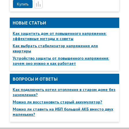
ВНИМАНИЕ! Не допускается наличие в воздухе
Пункты самовывоза
Купить
токопроводящей пыли и паров агрессивных веществ
(кислот, щелочей и т. п.)
Все
Пункты выдачи
НОВЫЕ СТАТЬИ
* АКБ в комплект поставки не входит.
** Если изделие эксплуатируется при температуре выше +40 °C,
Как защитить дом от повышенного напряжения:
то при увеличении температуры на 5 °C мощность нагрузки
эффективные методы и советы
следует уменьшить на 12%, запрещается эксплуатация изделия
Как выбрать стабилизатор напряжения для
при температуре выше +50 °C.
квартиры
Устройство защиты от повышенного напряжения:
зачем оно нужно и как работает
ВОПРОСЫ И ОТВЕТЫ
Как подключить котел отопления в старом доме без
заземления?
Можно ли восстановить старый аккумулятор?
Можно ли ставить на ИБП большой АКБ вместо двух
маленьких?