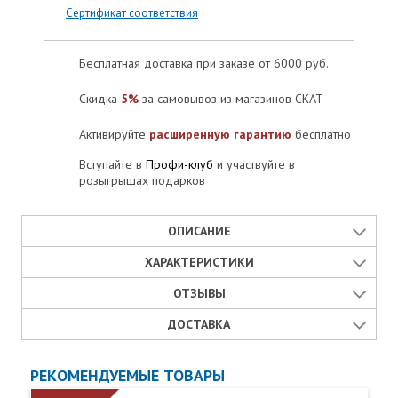
Сертификат соответствия
Бесплатная доставка при заказе от 6000 руб.
Скидка
5%
за самовывоз из магазинов СКАТ
Активируйте
расширенную гарантию
бесплатно
Вступайте в
Профи-клуб
и участвуйте в
розыгрышах подарков
ОПИСАНИЕ
ХАРАКТЕРИСТИКИ
ББП РАПАН — экономные, качественные и испытанные годами
блоки питания, рассчитанные на круглосуточную работу.
ОТЗЫВЫ
Современные узлы импульсной схемотехники с высокой
Паспорт изделия:
степенью интеграции за счёт быстродействия обеспечивают
ДОСТАВКА
Отзывы
высокую надёжность и безопасность в любых режимах
Открыть
работы.
0 отзывов
Способы получения товара в Москве
РЕКОМЕНДУЕМЫЕ ТОВАРЫ
Страна производства:
Преимущества блока бесперебойного
Источник питания ББП РАПАН-30П с доставкой в Москве:
Оставить отзыв
Оценка товара:
питания ББП РАПАН-30П
подробные условия и стоимость.