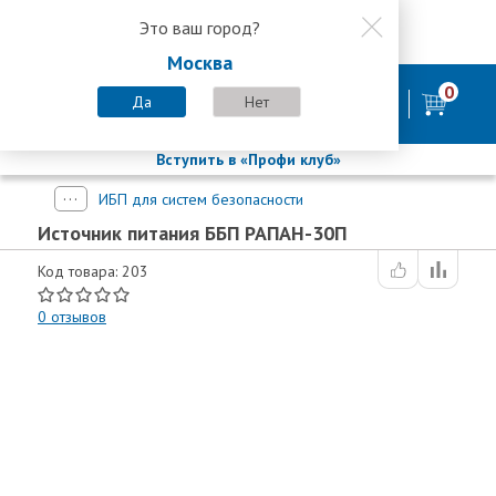
Это ваш город?
8 800 200-58-35
Москва
8 (800) 200-58-35
Москва
0
Пн-Пт с 9:00-18:00. Сб. Вс - выходной
Да
Нет
фирменный магазин
БАСТИОН
Вступить в «Профи клуб»
ИБП для систем безопасности
Источник питания ББП РАПАН-30П
Код товара: 203
0
отзывов