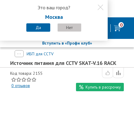
Это ваш город?
8 800 200-58-35
Москва
8 (800) 200-58-35
Москва
0
Пн-Пт с 9:00-18:00. Сб. Вс - выходной
Да
Нет
фирменный магазин
БАСТИОН
Вступить в «Профи клуб»
ИБП для CCTV
Источник питания для CCTV SKAT-V.16 RACK
Код товара: 2155
0
отзывов
Купить в рассрочку