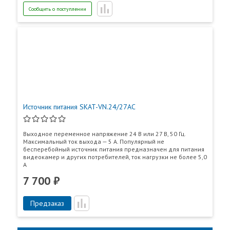
11
Мощность, потребляемая
30
Сообщить о поступлении
изделием от сети без нагрузки и
АКБ, ВА, не более
12
Тип АКБ: герметичные свинцово-кислотные
необслуживаемые, номинальным напряжением
12 В
13
Рекомендуемая емкость АКБ, Ач
26
Источник питания SKAT-VN.24/27АС
14
Количество АКБ, шт.
2
15
Характеристики
напряжение, В,
60
Выходное переменное напряжение 24 В или 27 В, 50 Гц.
Максимальный ток выхода — 5 А. Популярный не
выходов в
не более,
бесперебойный источник питания предназначен для питания
формате
видеокамер и других потребителей, ток нагрузки не более 5,0
«открытый
А
ток, мА, не
100
коллектор»
более,
7 700 ₽
Пункты самовывоза
16
Максимальное
«Выход 12 В»,
3,3
Все
Пункты выдачи
Предзаказ
сечение
«АКБ 24 В»,
провода,
«выходы
зажимаемого в
открытый