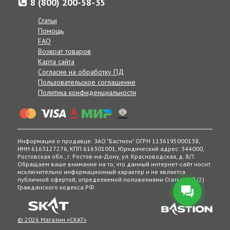
8 (800) 200-58-35
* При номинальном токе нагрузки выходное напряжение
Если по каким-либо причинам вам неудобно принять заказ в
уменьшается на 0,2-0,5 В.
указанные сроки, вы можете сообщить желаемую дату
Статьи
** Допускается объединение пары выходов для увеличения
доставки нашим менеджерам в комментарии к заказу, при
Помощь
суммарного тока до 1,0 А.
согласовании заказа по телефону, или же в любое другое
FAQ
*** Суммарный ток всех выходов не более 6 А.
время, позвонив по телефону:
Возврат товаров
8 (800) 200-58-35
Карта сайта
Получение товаров возможно в 400 точках выдачи в
Согласие на обработку ПД
России, Беларуси и Казахстане.
Пользовательское соглашение
Политика конфиденциальности
Информация о продавце: ЗАО "Бастион" ОГРН 1136195000138,
ИНН 6163127276, КПП 616301001, Юридический адрес: 344000,
Ростовская обл., г. Ростов-на-Дону, ул. Красноводская, д. 8/7.
Обращаем ваше внимание на то, что данный интернет-сайт носит
исключительно информационный характер и не является
публичной офертой, определяемой положениями Статьи 437 (2)
Гражданского кодекса РФ.
© 2026 Магазин «СКАТ»