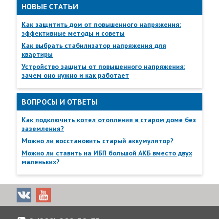
НОВЫЕ СТАТЬИ
клеммах
коллектор»
2
колодок, мм
Как защитить дом от повышенного напряжения:
эффективные методы и советы
17
Габаритные
без упаковки
480х210х86
Как выбрать стабилизатор напряжения для
размеры ШхГхВ,
квартиры
не более, мм
в упаковке
500х447х91
Устройство защиты от повышенного напряжения:
зачем оно нужно и как работает
18
Масса, НЕТТО (БРУТТО), кг, не
2,4 (2,7)
более
ВОПРОСЫ И ОТВЕТЫ
19
Диапазон рабочих температур, °С
-0…+40
Как подключить котел отопления в старом доме без
20
Относительная влажность воздуха
95
заземления?
при 25°С, %, не более
Можно ли восстановить старый аккумулятор?
Можно ли ставить на ИБП большой АКБ вместо двух
21
Высота над уровнем моря, м, не
1500
маленьких?
более
22
Степень защиты оболочкой по
IP20
ГОСТ 14254-96
Доставка товаров осуществляется по всей России от
Калнинграда до Сахалина, в Казахстан и Беларусь.