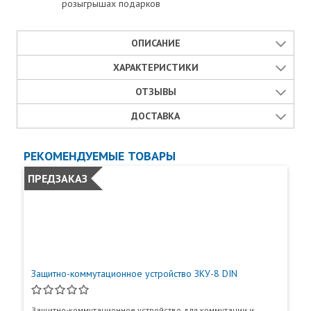
розыгрышах подарков
ОПИСАНИЕ
Преимущества источника бесперебойного
ХАРАКТЕРИСТИКИ
питания SKAT-V.8
Оценка товара:
ОТЗЫВЫ
Страна производства:
8 выходов по 0,5 А или 4 выхода по 1 А, корпус под 2 АКБ 12
Достоинства:
ДОСТАВКА
Отзывы
Ач. Независимая регулировка выходного напряжения по
Россия
каналам, фильтрация помех по каждому каналу, защита от КЗ и
0 отзывов
Способы получения товара в Москве
перегрузки по каждому каналу.
РЕКОМЕНДУЕМЫЕ ТОВАРЫ
Назначение прибора:
Источник питания SKAT-V.8 с доставкой в Москве:
Оставить отзыв
подробные условия и стоимость.
Недостатки:
ПРЕДЗАКАЗ
Источник питания
Варианты доставки:
Штрих-код:
Показать следующие отзывы
Технические характеристики
Самовывоз - бесплатно
Оплата наличными или картой в фирменном магазине
4612734060753
Комментарий:*
при получении.
1
Входное напряжение сети
187...242
переменного тока, В
Самовывоз из пункта выдачи СДЭК, срок 3-4 дня.
Гарантия:
Возможна оплата наличными или картой в ПВТ при
Защитно-коммутационное устройство ЗКУ-8 DIN
получении.
2
Выходное
Минимальное
11,8...12,9*
5 лет
Email:*
Доставка курьером СДЭК до порога, срок 3-4
напряжение
значение
Защитно-коммутационное устройство для коммутации и