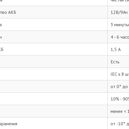
ство АКБ
12В/9Ач 
а
3 минуты
и
4 - 6 ча
КБ
1,5 А
Есть
IEC x 8 ш
от 0° до
10% - 90
менее < 
хранения
от -10° 