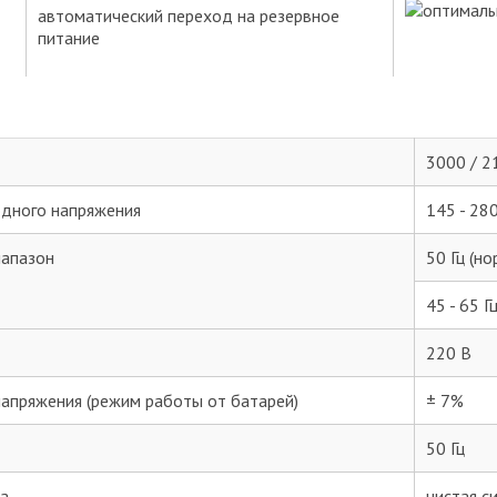
автоматический переход на резервное
Email:*
питание
Ваше имя:*
3000 / 2
Введите текст с картинки:
дного напряжения
145 - 28
иапазон
50 Гц (н
Ваш адрес электронной почты не будет виден другим
пользователям. На вашу электронную почту будут приходить
ответы. Перед публикацией все сообщения проходят модерацию.
45 - 65 Г
Согласен на обработку персональных
данных согласно ФЗ-152
220 В
напряжения (режим работы от батарей)
± 7%
Отправить отзыв
50 Гц
а
чистая с