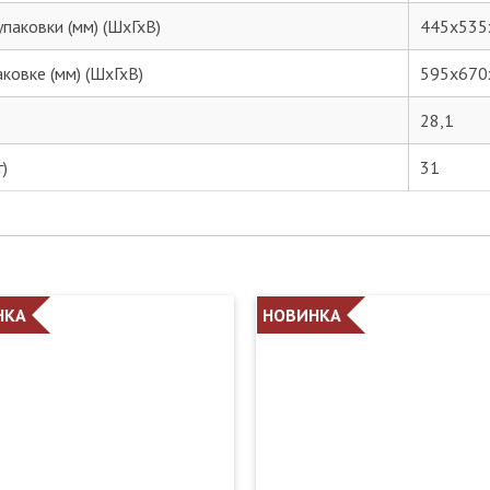
паковки (мм) (ШхГхВ)
445х535
ковке (мм) (ШхГхВ)
595х670
28,1
г)
31
НКА
НОВИНКА