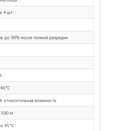
х 4 шт.
сов до 90% после полной разрядки
т.
 40°С
% относительная влажность
1500 м
до 45°С