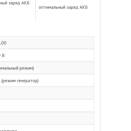
оптимальный заряд АКБ
100
0 В
ормальный режим)
ц (режим генератор)
инусоида