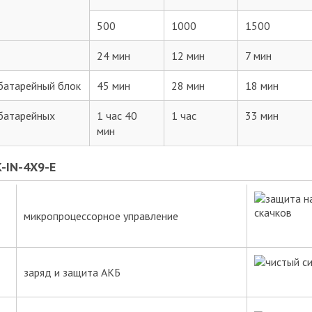
500
1000
1500
24 мин
12 мин
7 мин
батарейный блок
45 мин
28 мин
18 мин
 батарейных
1 час 40
1 час
33 мин
Оценка товара:
мин
Достоинства:
-IN-4X9-E
Недостатки:
микропроцессорное управление
Комментарий:*
заряд и защита АКБ