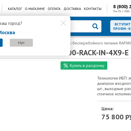
8 (800) 
КАТАЛОГ
О МАГАЗИНЕ
ОПЛАТА
ДОСТАВКА
КОНТАКТЫ
Пн-Пт с 9:00-
ваш город?
ВСТУПИТ
ПРОФИ - 
Москва
Нет
итания
ИБП серии RACK
Источник бесперебойного питания RAPAN
тания RAPAN-UPS 3000-RACK-IN-4X9-E
Купить в рассрочку
Технология ИБП: л
диапазон входного
шт., выходные раз
стоечное исполне
Цена:
ру
75 800