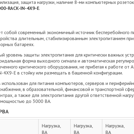
лизация, защита нагрузки, наличие 8-ми компьютерных розеток,
00-RACK-IN-4X9-E
.
собой современный экономичный источник бесперебойного пит
ройства длительным, стабилизированным электропитанием при о
торных батареях.
 уровень защиты электропитания для критически важных устро
оидальная форма выходного сигнала и автоматическая регулир
ченного критического оборудования, не прибегая к работе от А
4X9-E в стойку или размещать в башенной конфигурации.
спользован для питания компьютеров, серверов и периферийно
оснабжения, в образовательной, финансовой и транспортной сфер
ентрах, а также для электропитания другой ответственной нагр
 мощностью до 3000 ВА.
РВА
Нагрузка,
Нагрузка,
Нагрузка,
ВА
ВА
ВА