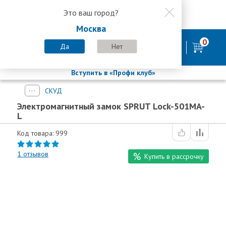
Это ваш город?
8 800 200-58-35
Москва
8 (800) 200-58-35
Москва
0
Пн-Пт с 9:00-18:00. Сб. Вс - выходной
Да
Нет
фирменный магазин
БАСТИОН
Вступить в «Профи клуб»
СКУД
Электромагнитный замок SPRUT Lock-501MA-
L
Код товара: 999
1
отзывов
Купить в рассрочку