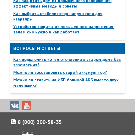
Как защитить дом от повышенного напряжения:
эффективные методы и советы
Как выбрать стабилизатор напряжения для
квартиры
Устройство защиты от повышенного напряжения:
зачем оно нужно и как работает
ВОПРОСЫ И ОТВЕТЫ
Как подключить котел отопления в старом доме без
заземления?
Можно ли восстановить старый аккумулятор?
Можно ли ставить на ИБП большой АКБ вместо двух
маленьких?
Доставка товаров осуществляется по всей России от
Калнинграда до Сахалина, в Казахстан и Беларусь.
8 (800) 200-58-35
Если по каким-либо причинам вам неудобно принять заказ в
указанные сроки, вы можете сообщить желаемую дату
Статьи