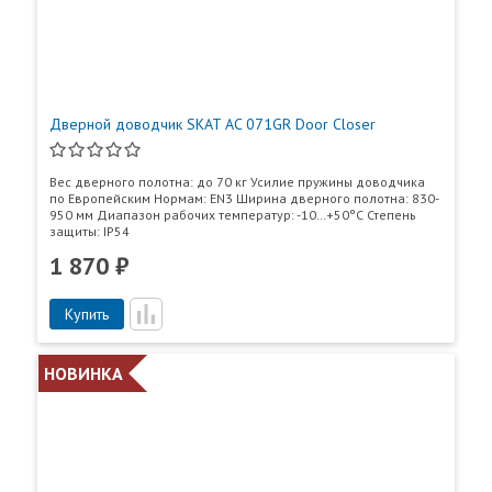
11
Степень защиты оболочкой по ГОСТ 14254-2015
Ваш город:
Москва
Дверной доводчик SKAT AC 071GR Door Closer
Вес дверного полотна: до 70 кг Усилие пружины доводчика
по Европейским Нормам: EN3 Ширина дверного полотна: 830-
950 мм Диапазон рабочих температур: -10…+50°С Степень
защиты: IP54
1 870 ₽
Купить
НОВИНКА