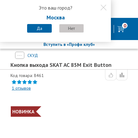
Это ваш город?
8 800 200-58-35
Москва
8 (800) 200-58-35
Москва
0
Пн-Пт с 9:00-18:00. Сб. Вс - выходной
Да
Нет
фирменный магазин
БАСТИОН
Вступить в «Профи клуб»
СКУД
Кнопка выхода SKAT AC 85M Exit Button
Код товара: 8461
1
отзывов
НОВИНКА