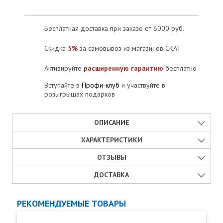
Бесплатная доставка при заказе от 6000 руб.
Скидка
5%
за самовывоз из магазинов СКАТ
Активируйте
расширенную гарантию
бесплатно
Вступайте в
Профи-клуб
и участвуйте в
розыгрышах подарков
ОПИСАНИЕ
Преимущества SPRUT Exit Button-84M
ХАРАКТЕРИСТИКИ
ОТЗЫВЫ
Сайт производителя:
тип контакта
ДОСТАВКА
Отзывы
Открыть
0 отзывов
Способы получения товара в Москве
РЕКОМЕНДУЕМЫЕ ТОВАРЫ
Страна производства:
Кнопка выхода SPRUT Exit Button-84M с доставкой в Москве:
Оставить отзыв
защита корпуса
подробные условия и стоимость.
Оценка товара:
Россия