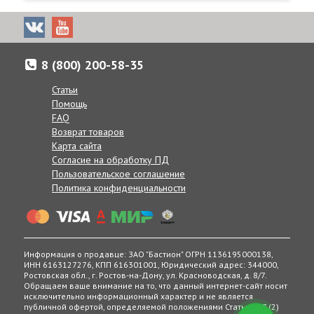
Доставка товаров осуществляется по всей России от
Калнинграда до Сахалина, в Казахстан и Беларусь.
8 (800) 200-58-35
Если по каким-либо причинам вам неудобно принять заказ в
указанные сроки, вы можете сообщить желаемую дату
Статьи
доставки нашим менеджерам в комментарии к заказу, при
Помощь
согласовании заказа по телефону, или же в любое другое
FAQ
время, позвонив по телефону:
Возврат товаров
8 (800) 200-58-35
Карта сайта
Получение товаров возможно в 400 точках выдачи в
Согласие на обработку ПД
России, Беларуси и Казахстане.
Пользовательское соглашение
Политика конфиденциальности
Информация о продавце: ЗАО "Бастион" ОГРН 1136195000138,
ИНН 6163127276, КПП 616301001, Юридический адрес: 344000,
Ростовская обл., г. Ростов-на-Дону, ул. Красноводская, д. 8/7.
Обращаем ваше внимание на то, что данный интернет-сайт носит
исключительно информационный характер и не является
публичной офертой, определяемой положениями Статьи 437 (2)