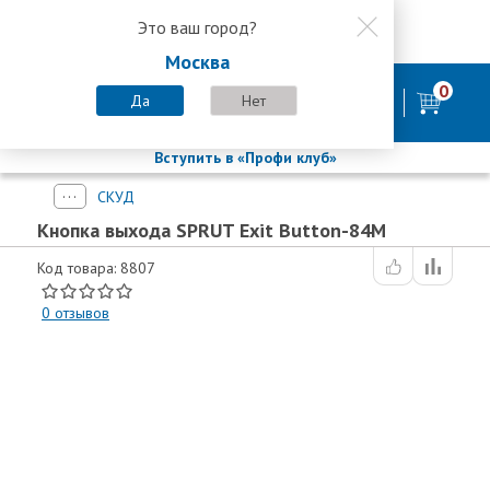
Это ваш город?
8 800 200-58-35
Москва
8 (800) 200-58-35
Москва
0
Пн-Пт с 9:00-18:00. Сб. Вс - выходной
Да
Нет
фирменный магазин
БАСТИОН
Вступить в «Профи клуб»
СКУД
Кнопка выхода SPRUT Exit Button-84M
Код товара: 8807
0
отзывов