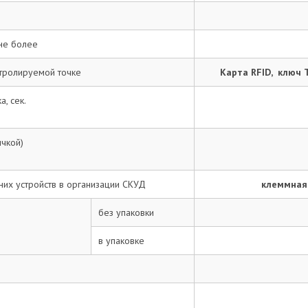
пользователям. На вашу электронную почту будут приходить
ответы. Перед публикацией все сообщения проходят модерацию.
Согласен на обработку персональных
данных согласно ФЗ-152
 не более
нтролируемой точке
Карта RFID, ключ 
Отправить отзыв
, сек.
чкой)
их устройств в организации СКУД
клеммная 
без упаковки
в упаковке