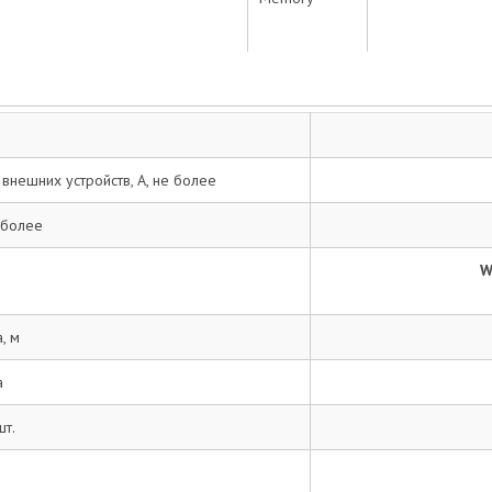
Недостатки:
Комментарий:*
внешних устройств, А, не более
 более
Email:*
W
Ваше имя:*
, м
Введите текст с картинки:
а
шт.
Ваш адрес электронной почты не будет виден другим