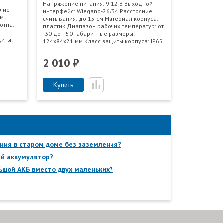
Напряжение питания: 9-12 В Выходной
илие
интерфейс: Wiegand-26/34 Расстояние
им
считывания: до 15 см Материал корпуса:
отна:
пластик Диапазон рабочих температур: от
-30 до +50 Габаритные размеры:
щиты:
124х84х21 мм Класс защиты корпуса: IP65
2 010 ₽
Купить
ния в старом доме без заземления?
ый аккумулятор?
ьшой АКБ вместо двух маленьких?