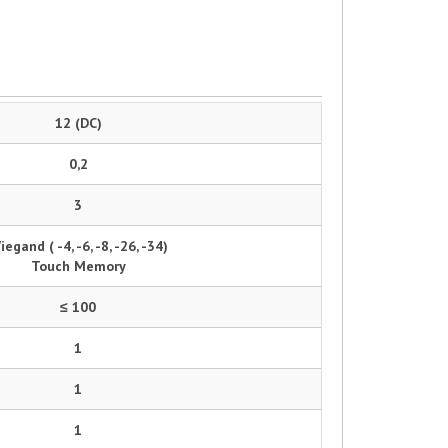
12 (DC)
0,2
3
iegand ( -4, -6, -8, -26, -34)
Touch Memory
≤ 100
1
1
1