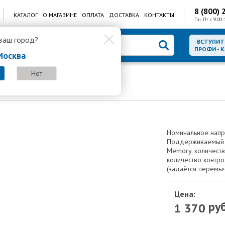
8 (800) 
КАТАЛОГ
О МАГАЗИНЕ
ОПЛАТА
ДОСТАВКА
КОНТАКТЫ
Пн-Пт с 9:00-
ваш город?
ВСТУПИТ
ПРОФИ - 
Москва
Нет
доступа SPRUT PACS-01SA
S-01SA
Номинальное напр
Поддерживаемый про
Memory, количеств
количество контро
(задаётся перемыч
Цена:
руб
1 370