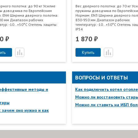
рного полотна: до 90 кг Усилие
Вес дверного полотна: до 70 кг Ус
ы доводчика по Европейским
пружины доводчика по Европейск
: EN4 Ширина дверного полотна:
Нормам: EN3 Ширина дверного пол
00 мм Диапазон рабочих
830-950 мм Диапазон рабочих
тур: -10…+50°С Степень защиты:
температур: -10…+50°С Степень за
IP54
0 ₽
1 870 ₽
ить
Купить
ВОПРОСЫ И ОТВЕТЫ
 эффективные методы и
Как подключить котел отопле
Можно ли восстановить стар
ртиры
Можно ли ставить на ИБП бол
 зачем оно нужно и как