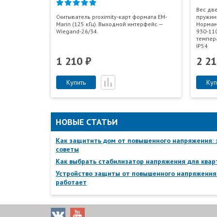
Вес две
Считыватель proximity-карт формата EM-
пружин
Marin (125 кГц). Выходной интерфейс —
Нормам
Wiegand-26/34.
930-11
темпера
IP54
1 210 ₽
2 21
Купить
Куп
НОВЫЕ СТАТЬИ
Как защитить дом от повышенного напряжения:
советы
Как выбрать стабилизатор напряжения для ква
Устройство защиты от повышенного напряжения:
работает