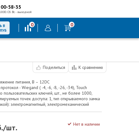
200-58-35
18:00. Сб. Вс - выходной
0
0
Ь В
КЛУБ
Поделиться
К сравнению
яжение питания, В – 12DC
токол - Wiegand ( -4, -6, -8, -26, -34), Touch
о пользовательских ключей, шт., не более 1000,
лируемых точек доступа: 1, тип открываемого замка
кой): электромагнитный, электромеханический
Нет в наличии
./шт.