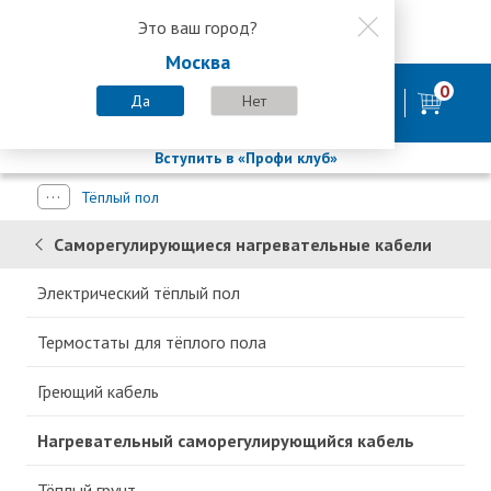
Это ваш город?
8 800 200-58-35
Москва
8 (800) 200-58-35
Москва
0
Пн-Пт с 9:00-18:00. Сб. Вс - выходной
Да
Нет
фирменный магазин
БАСТИОН
Вступить в «Профи клуб»
Тёплый пол
Саморегулирующиеся нагревательные кабели
Электрический тёплый пол
Термостаты для тёплого пола
Греющий кабель
Нагревательный саморегулирующийся кабель
Тёплый грунт