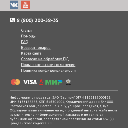
доставки нашим менеджерам в комментарии к заказу, при
Название
Длина
Мощность
согласовании заказа по телефону, или же в любое другое
комплекта
секции, м
секции, Вт
время, позвонив по телефону:
8 (800) 200-58-35
TEPLOCOM GERDA
1
17
8 (800) 200-58-35
Получение товаров возможно в 400 точках выдачи в
HP-1,0
России, Беларуси и Казахстане.
Статьи
TEPLOCOM GERDA
2
34
Помощь
HP-2,0
FAQ
Возврат товаров
TEPLOCOM GERDA
3
51
Карта сайта
HP-3,0
Согласие на обработку ПД
Пользовательское соглашение
TEPLOCOM GERDA
4
68
Политика конфиденциальности
HP-4,0
TEPLOCOM GERDA
5
85
HP-5,0
Информация о продавце: ЗАО "Бастион" ОГРН 1136195000138,
ИНН 6163127276, КПП 616301001, Юридический адрес: 344000,
TEPLOCOM GERDA
6
102
Ростовская обл., г. Ростов-на-Дону, ул. Красноводская, д. 8/7.
Обращаем ваше внимание на то, что данный интернет-сайт носит
HP-6,0
исключительно информационный характер и не является
публичной офертой, определяемой положениями Статьи 437 (2)
TEPLOCOM GERDA
7
119
Гражданского кодекса РФ.