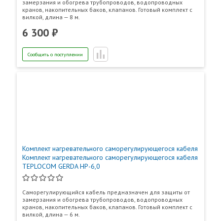
замерзания и обогрева трубопроводов, водопроводных
оборудования (циркуляционный насос);
кранов, накопительных баков, клапанов. Готовый комплект с
Телефоны:
вилкой, длина — 8 м.
8 (800) 200-58-35
прекращается образование конденсата на
6 300 ₽
поверхности трубопровода.
График работы:
Пн-Пт.: 9:00-18:00
Преимущества саморегулирующейся нагревательной ленты:
Сб, Вс. - выходной
Сообщить о поступлении
тепловыделение нагревательной ленты изменяется
локально при изменении условии теплоотдачи или при
неодинаковых условиях теплоотдачи по длине трубы;
нагревательная лента никогда не перегревается
Ваш город:
Москва
перегорает;
нагревательная лента может быть отрезана любой
длины, без предварительных расчётов;
может использоваться даже в виде очень короткой
секции (начиная от 20-30 см), что очень удобно для
Комплект нагревательного саморегулирующегося кабеля
небольших трубопроводов.
Комплект нагревательного саморегулирующегося кабеля
TEPLOCOM GERDA HP-6,0
Состав комплекта:
Саморегулирующийся кабель предназначен для защиты от
Нагревательная секция с вилкой
1 шт.
замерзания и обогрева трубопроводов, водопроводных
кранов, накопительных баков, клапанов. Готовый комплект с
Руководство по эксплуатации
1 экз.
вилкой, длина — 6 м.