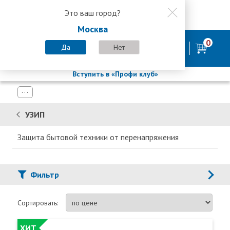
Это ваш город?
8 800 200-58-35
Москва
8 (800) 200-58-35
Москва
0
Пн-Пт с 9:00-18:00. Сб. Вс - выходной
Да
Нет
фирменный магазин
БАСТИОН
Вступить в «Профи клуб»
УЗИП
Защита бытовой техники от перенапряжения
Фильтр
Сортировать:
ХИТ