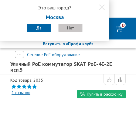
Это ваш город?
8 800 200-58-35
Москва
8 (800) 200-58-35
Москва
0
Пн-Пт с 9:00-18:00. Сб. Вс - выходной
Да
Нет
фирменный магазин
БАСТИОН
Вступить в «Профи клуб»
Сетевое PoE оборудование
Уличный PoE коммутатор SKAT PoE-4E-2E
исп.5
Код товара: 2035
1
отзывов
Купить в рассрочку