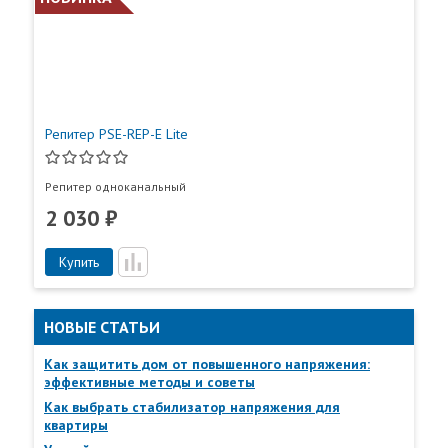
Репитер PSE-REP-E Lite
Репитер одноканальный
2 030 ₽
Купить
НОВЫЕ СТАТЬИ
Пункты самовывоза
Как защитить дом от повышенного напряжения:
эффективные методы и советы
Все
Пункты выдачи
Как выбрать стабилизатор напряжения для
квартиры