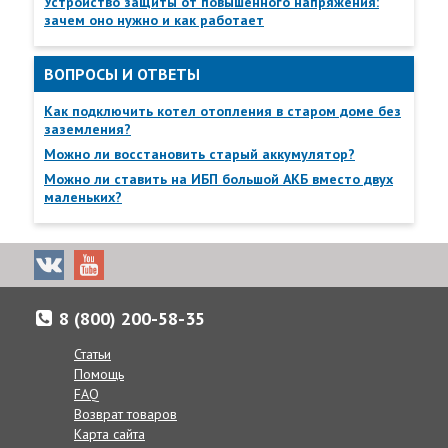
Устройство защиты от повышенного напряжения:
зачем оно нужно и как работает
ВОПРОСЫ И ОТВЕТЫ
Как подключить котел отопления в старом доме без
заземления?
Можно ли восстановить старый аккумулятор?
Можно ли ставить на ИБП большой АКБ вместо двух
маленьких?
8 (800) 200-58-35
Статьи
Помощь
FAQ
Возврат товаров
Доставка товаров осуществляется по всей России от
Карта сайта
Калнинграда до Сахалина, в Казахстан и Беларусь.