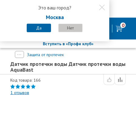
Это ваш город?
8 800 200-58-35
Москва
8 (800) 200-58-35
Москва
0
Пн-Пт с 9:00-18:00. Сб. Вс - выходной
Да
Нет
фирменный магазин
БАСТИОН
Вступить в «Профи клуб»
Защита от протечек
Датчик протечки воды Датчик протечки воды
AquaBast
Код товара: 166
1
отзывов