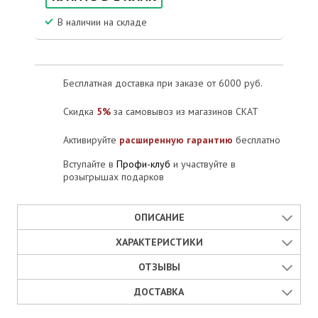
В наличии на складе
Бесплатная доставка при заказе от 6000 руб.
Скидка
5%
за самовывоз из магазинов СКАТ
Активируйте
расширенную гарантию
бесплатно
Вступайте в
Профи-клуб
и участвуйте в
розыгрышах подарков
ОПИСАНИЕ
Проводной датчик протечки
ХАРАКТЕРИСТИКИ
ОТЗЫВЫ
брызгозащищенный корпус
Габаритные размеры ШхГхВ, не более, мм:
проходная конструкция, к одному датчику могут
ДОСТАВКА
Отзывы
подключаться еще два
55х55х16
Оценка товара:
5
1 отзывов