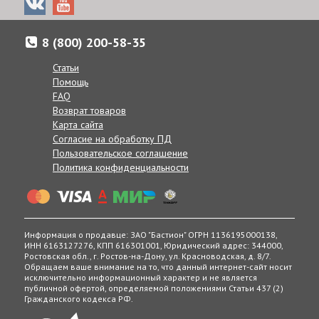
8 (800) 200-58-35
Статьи
Помощь
Доставка товаров осуществляется по всей России от
Калнинграда до Сахалина, в Казахстан и Беларусь.
FAQ
Возврат товаров
Если по каким-либо причинам вам неудобно принять заказ в
Карта сайта
указанные сроки, вы можете сообщить желаемую дату
Согласие на обработку ПД
доставки нашим менеджерам в комментарии к заказу, при
Пользовательское соглашение
согласовании заказа по телефону, или же в любое другое
Политика конфиденциальности
время, позвонив по телефону:
8 (800) 200-58-35
Получение товаров возможно в 400 точках выдачи в
России, Беларуси и Казахстане.
Информация о продавце: ЗАО "Бастион" ОГРН 1136195000138,
ИНН 6163127276, КПП 616301001, Юридический адрес: 344000,
Ростовская обл., г. Ростов-на-Дону, ул. Красноводская, д. 8/7.
Обращаем ваше внимание на то, что данный интернет-сайт носит
исключительно информационный характер и не является
публичной офертой, определяемой положениями Статьи 437 (2)
Гражданского кодекса РФ.