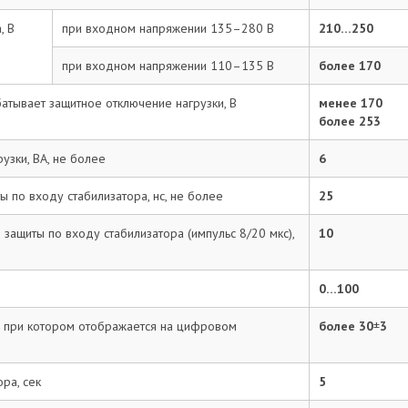
, В
при входном напряжении 135–280 В
210…250
при входном напряжении 110–135 В
более 170
атывает защитное отключение нагрузки, В
менее 170
более 253
узки, ВА, не более
6
ы по входу стабилизатора, нс, не более
25
защиты по входу стабилизатора (импульс 8/20 мкс),
10
0…100
 при котором отображается на цифровом
более 30
±
3
ра, сек
5