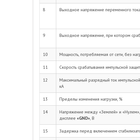
8
Выходное напряжение переменного тока
9
Выходное напряжение, при котором сраб
10
Мощность, потребляемая от сети, без нагр
11
Скорость срабатывания импульсной защит
12
Максимальный разрядный ток импульсной 
кА
13
Пределы изменения нагрузки, %
14
Напряжение между «Землей» и «Нулем»,
дисплее
«GND»
, В
15
Задержка перед включением стабилизато