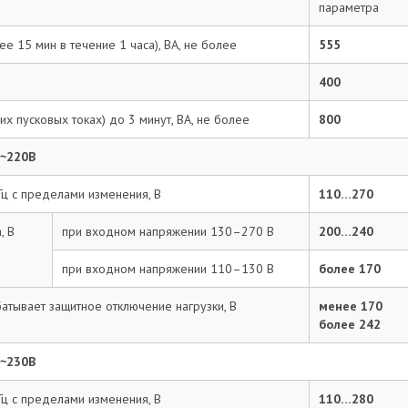
параметра
Email:*
е 15 мин в течение 1 часа), ВА, не более
555
Ваше имя:*
400
х пусковых токах) до 3 минут, ВА, не более
800
Введите текст с картинки:
 ~220В
Гц с пределами изменения, В
110…270
Ваш адрес электронной почты не будет виден другим
, В
при входном напряжении 130–270 В
200…240
пользователям. На вашу электронную почту будут приходить
ответы. Перед публикацией все сообщения проходят модерацию.
при входном напряжении 110–130 В
более 170
Согласен на обработку персональных
данных согласно ФЗ-152
атывает защитное отключение нагрузки, В
менее 170
более 242
Отправить отзыв
 ~230В
Гц с пределами изменения, В
110…280