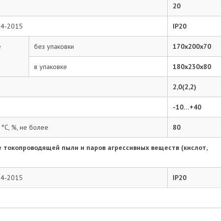
20
54-2015
IP20
е
без упаковки
170х200х70
в упаковке
180х230х80
2,0(2,2)
-10…+40
°С, %, не более
80
 токопроводящей пыли и паров агрессивных веществ (кислот,
54-2015
IP20