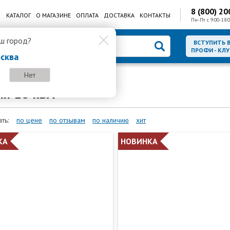
8 (800) 20
КАТАЛОГ
О МАГАЗИНЕ
ОПЛАТА
ДОСТАВКА
КОНТАКТЫ
Пн-Пт с 9:00-18:0
ш город?
ВСТУПИТЬ 
ПРОФИ - КЛУ
сква
Нет
Стабилизаторы напряжения 10 кВА
ия 10 кВА
ть:
по цене
по отзывам
по наличию
хит
КА
НОВИНКА