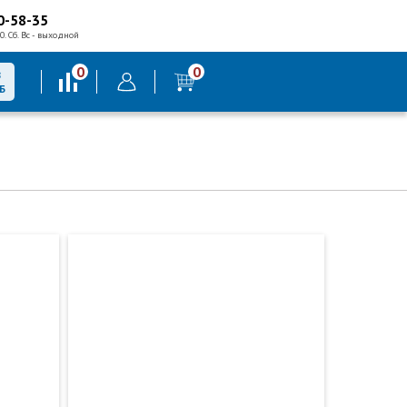
0-58-35
0. Сб. Вс - выходной
0
0
В
Б