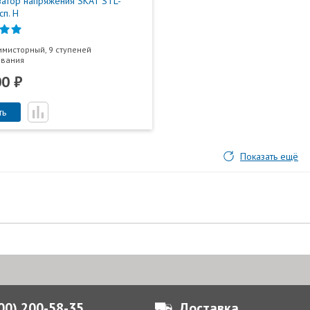
затор напряжения SKAT STL-
сп. Н
симисторный, 9 ступеней
ования
00 ₽
ть
Показать ещё
800) 200-58-35
Доставка