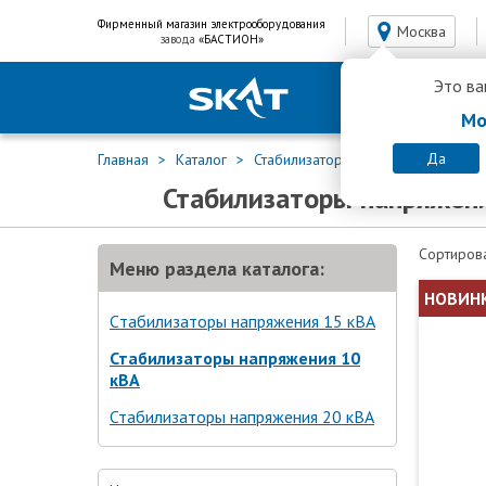
Фирменный магазин электрооборудования
Москва
завода
«БАСТИОН»
Это ва
Мо
Да
Главная
Каталог
Стабилизаторы для всего дома
Стабилизаторы напряжен
Сортирова
Меню раздела каталога:
НОВИН
Cтабилизаторы напряжения 15 кВA
Стабилизаторы напряжения 10
кВА
Стабилизаторы напряжения 20 кВА