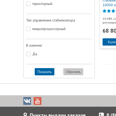
Стабили
тиристорный
10000 и
10 кВА, 
Тип управления стабилизатора
регулир
микропроцессорный
68 8
Купи
В наличии
Да
Показать
Сбросить
Пункты выдачи заказов
8 (