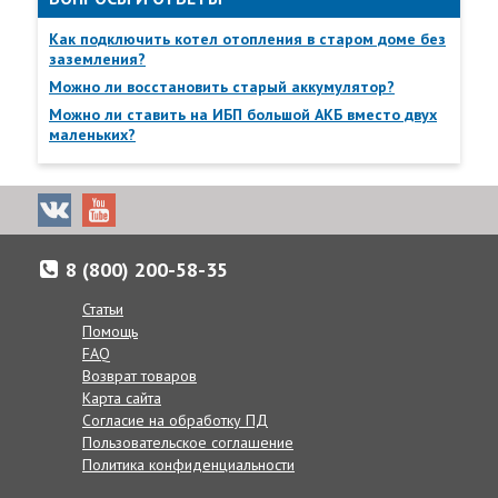
Как подключить котел отопления в старом доме без
заземления?
Можно ли восстановить старый аккумулятор?
Можно ли ставить на ИБП большой АКБ вместо двух
маленьких?
8 (800) 200-58-35
Доставка товаров осуществляется по всей России от
Калнинграда до Сахалина, в Казахстан и Беларусь.
Статьи
Помощь
Если по каким-либо причинам вам неудобно принять заказ в
FAQ
указанные сроки, вы можете сообщить желаемую дату
Возврат товаров
доставки нашим менеджерам в комментарии к заказу, при
Карта сайта
согласовании заказа по телефону, или же в любое другое
Согласие на обработку ПД
время, позвонив по телефону:
Пользовательское соглашение
8 (800) 200-58-35
Политика конфиденциальности
Получение товаров возможно в 400 точках выдачи в
России, Беларуси и Казахстане.