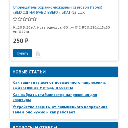
МЭК 60065.
Оповещатель охранно-пожарный световой (табло)
«ВЫХОД НАПРАВО ВВЕРХ» SKAT-12 LUX
9...28 В, 20 мА, 6 светодиодов, -30...+40°С, IP20, 280х115х30
мм, 0,17 кг.
250 ₽
Купить
Пункты самовывоза
Все
Пункты выдачи
НОВЫЕ СТАТЬИ
Как защитить дом от повышенного напряжения:
эффективные методы и советы
Как выбрать стабилизатор напряжения для
квартиры
Устройство защиты от повышенного напряжения:
зачем оно нужно и как работает
ВОПРОСЫ И ОТВЕТЫ