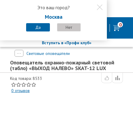
Это ваш город?
8 800 200-58-35
Москва
8 (800) 200-58-35
Москва
0
Пн-Пт с 9:00-18:00. Сб. Вс - выходной
Да
Нет
фирменный магазин
БАСТИОН
Вступить в «Профи клуб»
Световые оповещатели
Оповещатель охранно-пожарный световой
(табло) «ВЫХОД НАЛЕВО» SKAT-12 LUX
Код товара: 8533
0
отзывов