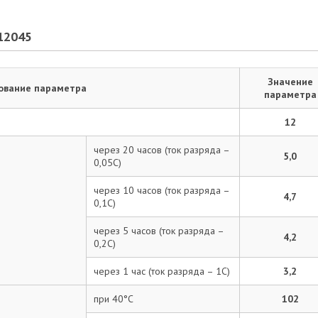
Email:*
12045
Ваше имя:*
Значение
ование параметра
параметра
Введите текст с картинки:
12
через 20 часов (ток разряда –
5,0
0,05С)
Ваш адрес электронной почты не будет виден другим
пользователям. На вашу электронную почту будут приходить
через 10 часов (ток разряда –
ответы. Перед публикацией все сообщения проходят модерацию.
4,7
0,1С)
Согласен на обработку персональных
данных согласно ФЗ-152
через 5 часов (ток разряда –
4,2
0,2С)
Отправить отзыв
через 1 час (ток разряда – 1С)
3,2
при 40°С
102