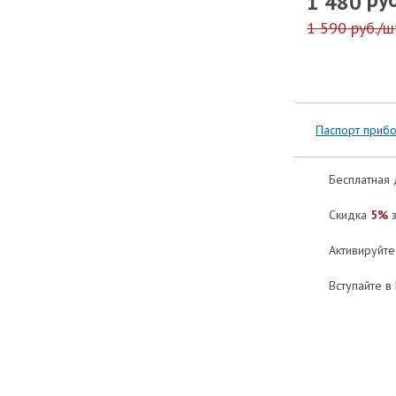
1 480
1 590 руб./ш
Паспорт приб
Бесплатная 
Скидка
5%
з
Активируйт
Вступайте в