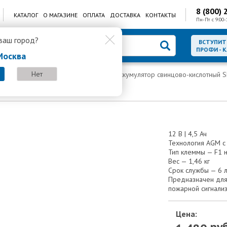
8 (800) 
КАТАЛОГ
О МАГАЗИНЕ
ОПЛАТА
ДОСТАВКА
КОНТАКТЫ
Пн-Пт с 9:00-
ваш город?
ВСТУПИТ
ПРОФИ - 
Москва
Нет
инцово-кислотные аккумуляторы
Аккумулятор свинцово-кислотный 
тный SKAT SB 12045
12 В | 4,5 Ач
Технология AGM с
Тип клеммы — F1 
Вес — 1,46 кг
Срок службы — 6 
Предназначен для
пожарной сигнали
Цена:
руб