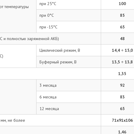
при 25°С
100
 от температуры
при 0°С
85
при -15°С
65
С и полностью заряженной АКБ)
48
Циклический режим, В
14,4 ÷ 15,0
С)
Буферный режим, В
13,5 ÷ 13,8
1,35
3 месяца
92
6 месяца
83
12 месяца
65
 мм, не более
71х91х106
1,46