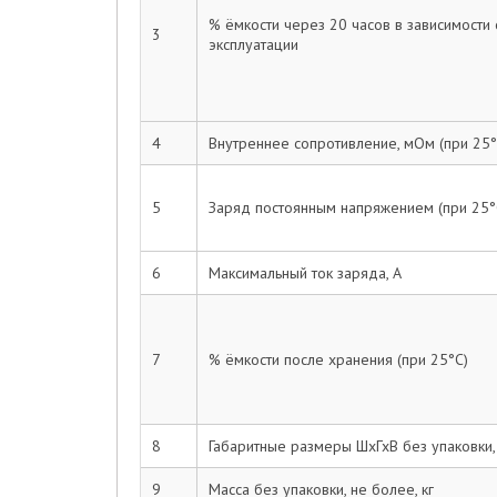
% ёмкости через 20 часов в зависимости
3
эксплуатации
4
Внутреннее сопротивление, мОм (при 25°
5
Заряд постоянным напряжением (при 25°
6
Максимальный ток заряда, А
7
% ёмкости после хранения (при 25°С)
8
Габаритные размеры ШхГхВ без упаковки,
9
Масса без упаковки, не более, кг