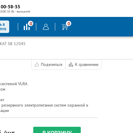
200-58-35
18:00. Сб. Вс - выходной
0
0
Ь В
КЛУБ
SKAT SB 12045
Поделиться
К сравнению
 системой VLRA
нож
лет
 резервного электропитания систем охранной и
зации
./шт.