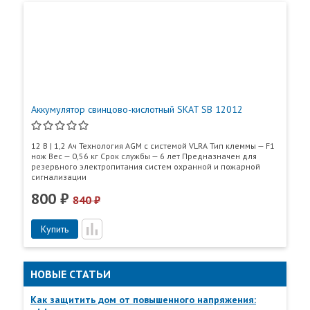
Легированные кальцием свинцовые пластины
обеспечивают высокую удельную емкость;
Большой срок службы;
Необслуживаемый (нет необходимости долива
дистиллята на протяжении всего срока службы);
Высокая плотность энергии;
Низкий саморазряд.
Аккумулятор свинцово-кислотный SKAT SB 12012
Технические характеристики:
12 В | 1,2 Ач Технология AGM с системой VLRA Тип клеммы — F1
нож Вес — 0,56 кг Срок службы — 6 лет Предназначен для
№
Значение
резервного электропитания систем охранной и пожарной
п/
Наименование параметра
параметра
сигнализации
п
800 ₽
840 ₽
1
Номинальное напряжение, В
12
Пункты самовывоза
Купить
Все
Пункты выдачи
через 20
часов (ток
9
разряда –
НОВЫЕ СТАТЬИ
0,05С)
Как защитить дом от повышенного напряжения:
через 10