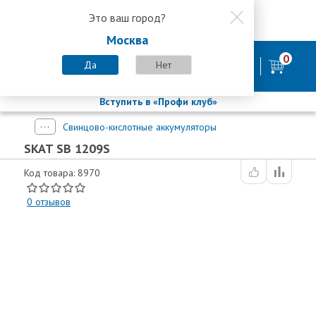
Это ваш город?
8 800 200-58-35
Москва
8 (800) 200-58-35
Москва
0
Пн-Пт с 9:00-18:00. Сб. Вс - выходной
Да
Нет
фирменный магазин
БАСТИОН
Вступить в «Профи клуб»
Свинцово-кислотные аккумуляторы
SKAT SB 1209S
Код товара: 8970
0
отзывов