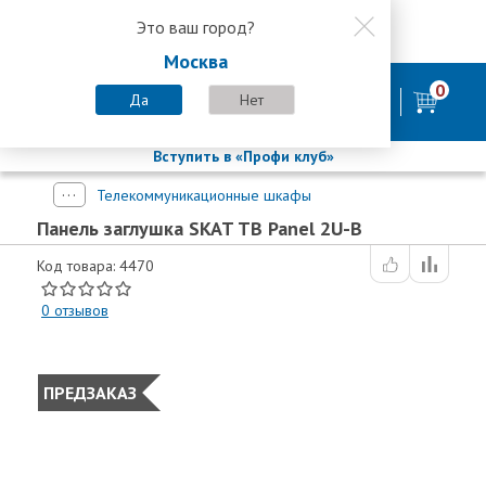
Это ваш город?
8 800 200-58-35
Москва
8 (800) 200-58-35
Москва
0
Пн-Пт с 9:00-18:00. Сб. Вс - выходной
Да
Нет
фирменный магазин
БАСТИОН
Вступить в «Профи клуб»
Телекоммуникационные шкафы
Панель заглушка SKAT TB Panel 2U-B
Код товара: 4470
0
отзывов
ПРЕДЗАКАЗ