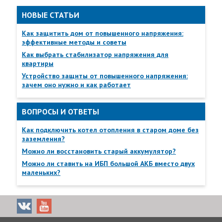
НОВЫЕ СТАТЬИ
Как защитить дом от повышенного напряжения:
эффективные методы и советы
Пункты самовывоза
Как выбрать стабилизатор напряжения для
Все
Пункты выдачи
квартиры
Устройство защиты от повышенного напряжения:
зачем оно нужно и как работает
ВОПРОСЫ И ОТВЕТЫ
Как подключить котел отопления в старом доме без
заземления?
Можно ли восстановить старый аккумулятор?
Можно ли ставить на ИБП большой АКБ вместо двух
маленьких?