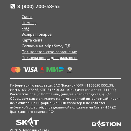
8 (800) 200-58-35
Статьи
Помощь
FAQ
Возврат товаров
Карта сайта
Доставка товаров осуществляется по всей России от
Согласие на обработку ПД
Калнинграда до Сахалина, в Казахстан и Беларусь.
Пользовательское соглашение
Политика конфиденциальности
Если по каким-либо причинам вам неудобно принять заказ в
указанные сроки, вы можете сообщить желаемую дату
доставки нашим менеджерам в комментарии к заказу, при
согласовании заказа по телефону, или же в любое другое
время, позвонив по телефону:
Информация о продавце: ЗАО "Бастион" ОГРН 1136195000138,
8 (800) 200-58-35
ИНН 6163127276, КПП 616301001, Юридический адрес: 344000,
Получение товаров возможно в 400 точках выдачи в
Ростовская обл., г. Ростов-на-Дону, ул. Красноводская, д. 8/7.
России, Беларуси и Казахстане.
Обращаем ваше внимание на то, что данный интернет-сайт носит
исключительно информационный характер и не является
публичной офертой, определяемой положениями Статьи 437 (2)
Гражданского кодекса РФ.
© 2026 Магазин «СКАТ»