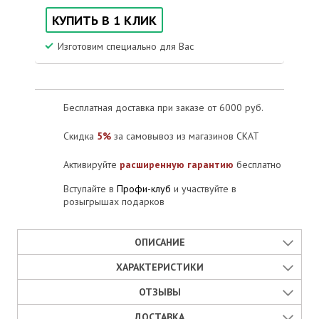
КУПИТЬ В 1 КЛИК
Изготовим специально для Вас
Бесплатная доставка при заказе от 6000 руб.
Скидка
5%
за самовывоз из магазинов СКАТ
Активируйте
расширенную гарантию
бесплатно
Вступайте в
Профи-клуб
и участвуйте в
розыгрышах подарков
ОПИСАНИЕ
ХАРАКТЕРИСТИКИ
Заглушка для телекоммуникационных шкафов - это компонент,
который используется, чтобы закрыть отверстия в шкафах, если
ОТЗЫВЫ
в них нет необходимости устанавливать оборудование. Он
Сайт производителя:
предотвращает пыль и грязь от поступления внутрь шкафа,
ДОСТАВКА