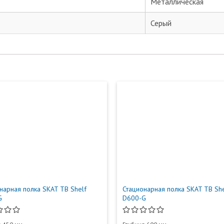
Металлическая
данных согласно ФЗ-152
Серый
Отправить отзыв
нарная полка SKAT TB Shelf
Стационарная полка SKAT TB She
G
D600-G