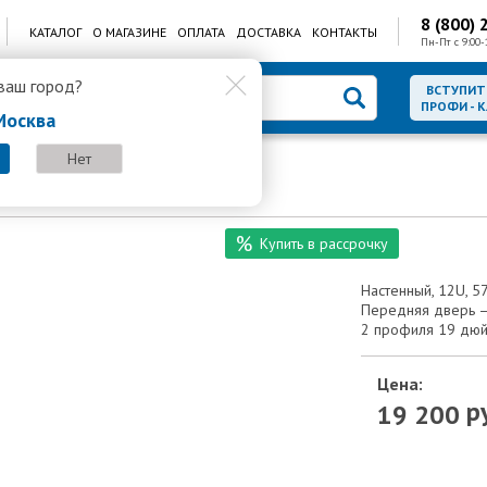
8 (800) 
КАТАЛОГ
О МАГАЗИНЕ
ОПЛАТА
ДОСТАВКА
КОНТАКТЫ
Пн-Пт с 9:00-
ваш город?
ВСТУПИТ
ПРОФИ - 
Москва
Нет
афы
SKAT TB-12W645FF-G
Купить в рассрочку
Настенный, 12U, 
Передняя дверь –
2 профиля 19 дюй
Цена:
ру
19 200