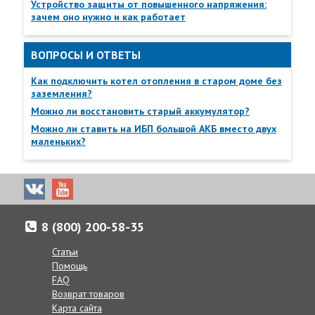
Устройство защиты от повышенного напряжения:
зачем оно нужно и как работает
ВОПРОСЫ И ОТВЕТЫ
Как подключить котел отопления в старом доме без
заземления?
Можно ли восстановить старый аккумулятор?
Можно ли ставить на ИБП большой АКБ вместо двух
маленьких?
8 (800) 200-58-35
Статьи
Помощь
FAQ
Возврат товаров
Карта сайта