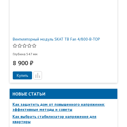
Вентиляторный модуль SKAT TB Fan 4/800-B-TOP
Глубина 547 мм
8 900 ₽
Купить
НОВЫЕ СТАТЬИ
Как защитить дом от повышенного напряжения:
эффективные методы и советы
Пункты самовывоза
Как выбрать стабилизатор напряжения для
Все
Пункты выдачи
квартиры