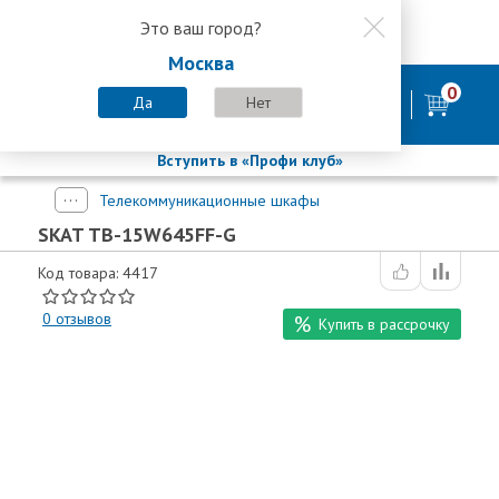
Это ваш город?
8 800 200-58-35
Москва
8 (800) 200-58-35
Москва
0
Пн-Пт с 9:00-18:00. Сб. Вс - выходной
Да
Нет
фирменный магазин
БАСТИОН
Вступить в «Профи клуб»
Телекоммуникационные шкафы
SKAT TB-15W645FF-G
Код товара: 4417
0
отзывов
Купить в рассрочку