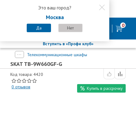
Это ваш город?
8 800 200-58-35
Москва
8 (800) 200-58-35
Москва
0
Пн-Пт с 9:00-18:00. Сб. Вс - выходной
Да
Нет
фирменный магазин
БАСТИОН
Вступить в «Профи клуб»
Телекоммуникационные шкафы
SKAT TB-9W660GF-G
Код товара: 4420
0
отзывов
Купить в рассрочку