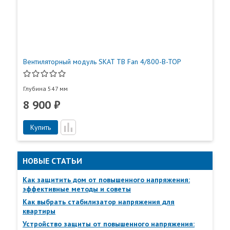
Вентиляторный модуль SKAT TB Fan 4/800-B-TOP
Глубина 547 мм
8 900 ₽
Купить
НОВЫЕ СТАТЬИ
Как защитить дом от повышенного напряжения:
эффективные методы и советы
Пункты самовывоза
Как выбрать стабилизатор напряжения для
Все
Пункты выдачи
квартиры
Устройство защиты от повышенного напряжения: