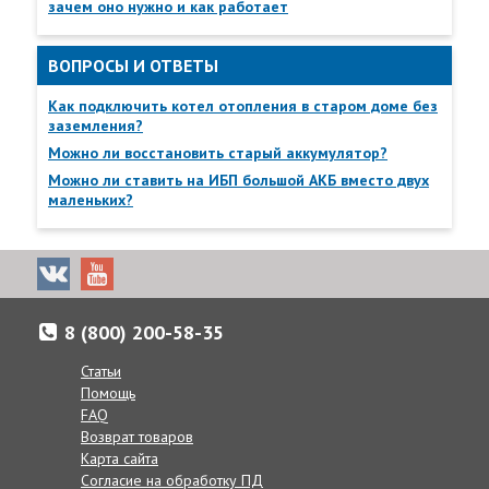
зачем оно нужно и как работает
ВОПРОСЫ И ОТВЕТЫ
Как подключить котел отопления в старом доме без
заземления?
Можно ли восстановить старый аккумулятор?
Можно ли ставить на ИБП большой АКБ вместо двух
маленьких?
8 (800) 200-58-35
Статьи
Помощь
FAQ
Возврат товаров
Карта сайта
Доставка товаров осуществляется по всей России от
Согласие на обработку ПД