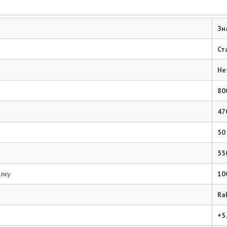
Зн
Ст
Оценка товара:
Не
Достоинства:
80
47
Недостатки:
50
55
Комментарий:*
олку
10
Ra
Email:*
+5