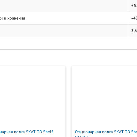
+5
Ваше имя:*
и и хранения
-4
3,3
Введите текст с картинки:
Ваш адрес электронной почты не будет виден другим
пользователям. На вашу электронную почту будут приходить
ответы. Перед публикацией все сообщения проходят модерацию.
Согласен на обработку персональных
данных согласно ФЗ-152
Отправить отзыв
нарная полка SKAT TB Shelf
Стационарная полка SKAT TB She