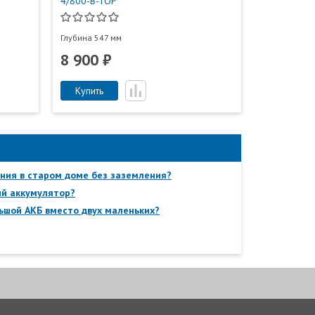
4/800-B-TOP
Глубина 547 мм
8 900 ₽
Купить
ния в старом доме без заземления?
ый аккумулятор?
ьшой АКБ вместо двух маленьких?