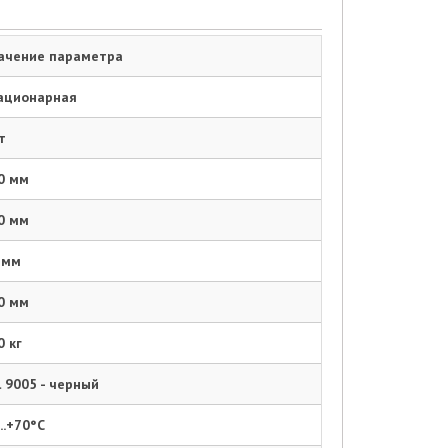
ачение параметра
ационарная
т
0 мм
0 мм
 мм
0 мм
0 кг
l 9005 - черный
...+70°C