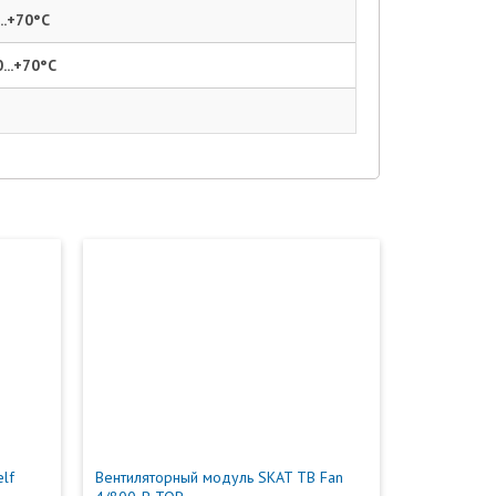
...+70°C
0...+70°C
lf
Вентиляторный модуль SKAT TB Fan