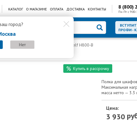
8 (800) 
КАТАЛОГ
О МАГАЗИНЕ
ОПЛАТА
ДОСТАВКА
КОНТАКТЫ
Пн-Пт с 9:00-
ваш город?
ВСТУПИТ
ПРОФИ - 
Москва
Нет
афы
Стационарная полка SKAT TB Shelf H800-B
Shelf H800-B
Купить в рассрочку
Полка для шкафов
Максимальная нагру
масса нетто — 3.3 
Цена:
руб
3 930