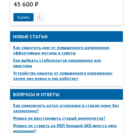
45 600 ₽
Купить
НОВЫЕ СТАТЬИ
Как защитить дом от повышенного напряжения:
Преимущества СКАТ ШТ-8630
эффективные методы и советы
Пункты самовывоза
Как выбрать стабилизатор напряжения для
температурны
Все
Пункты выдачи
квартиры
микропроцессорное
диапазон -45 
управление
Устройство защиты от повышенного напряжения:
+50°С
зачем оно нужно и как работает
точное
настройка
поддержание
поддерживае
ВОПРОСЫ И ОТВЕТЫ
температуры
температуры
Как подключить котел отопления в старом доме без
заземления?
класс защиты IP66
Можно ли восстановить старый аккумулятор?
Можно ли ставить на ИБП большой АКБ вместо двух
Технические характеристики
маленьких?