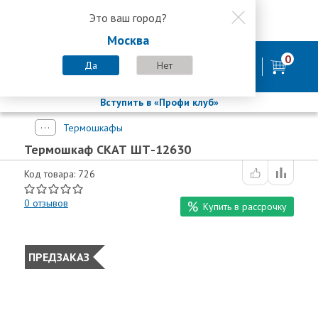
Это ваш город?
8 800 200-58-35
Москва
8 (800) 200-58-35
Москва
0
Пн-Пт с 9:00-18:00. Сб. Вс - выходной
Да
Нет
фирменный магазин
БАСТИОН
Вступить в «Профи клуб»
Термошкафы
Термошкаф СКАТ ШТ-12630
Код товара: 726
0
отзывов
Купить в рассрочку
ПРЕДЗАКАЗ