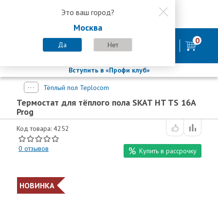
Это ваш город?
8 800 200-58-35
Москва
8 (800) 200-58-35
Москва
0
Пн-Пт с 9:00-18:00. Сб. Вс - выходной
Да
Нет
фирменный магазин
БАСТИОН
Вступить в «Профи клуб»
Тёплый пол Teplocom
Термостат для тёплого пола SKAT HT TS 16А
Prog
Код товара: 4252
0
отзывов
Купить в рассрочку
НОВИНКА