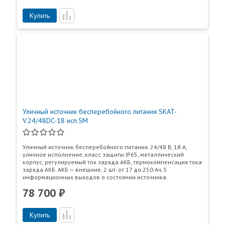
7
Ток, потребляемый изделием от АКБ
0,21
Купить
в режиме «РЕЗЕРВ» без нагрузки, А,
не более
8
Величина напряжения на АКБ, при
10,3…10,7
котором происходит автоматическое
отключение нагрузки для
предотвращения глубокого разряда
АКБ в режиме «РЕЗЕРВ», В
9
Величина напряжения пульсаций с
50
Уличный источник бесперебойного питания SKAT-
удвоенной частотой сети (от пика до
V.24/48DC-18 исп.5М
пика) при номинальном
(максимальном суммарном) токе
нагрузки и заряда, мВ, не более
Уличный источник бесперебойного питания. 24/48 В, 18 А,
уличное исполнение, класс защиты IP65, металлический
корпус, регулируемый ток заряда АКБ, термокомпенсация тока
10
Мощность, потребляемая изделием
35
заряда АКБ. АКБ — внешние, 2 шт. от 17 до 250 Ач, 5
информационных выходов о состоянии источника.
от сети без нагрузки и АКБ, ВА, не
Пункты самовывоза
более
78 700 ₽
Все
Пункты выдачи
11
Тип АКБ: герметичные свинцово-кислотные
Купить
необслуживаемые, номинальным напряжением 12 В