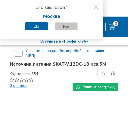
Это ваш город?
8 800 200-58-35
Москва
8 (800) 200-58-35
Москва
0
Пн-Пт с 9:00-18:00. Сб. Вс - выходной
Да
Нет
фирменный магазин
БАСТИОН
Вступить в «Профи клуб»
Уличные источники бесперебойного питания
(ИБП)
Источник питания SKAT-V.12DC-18 исп.5М
Код товара: 854
0
отзывов
Купить в рассрочку