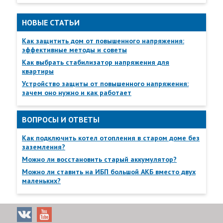
12
Рекомендуемая ёмкость АКБ, Ач
26—100***
НОВЫЕ СТАТЬИ
13
Количество АКБ, шт.
1
Как защитить дом от повышенного напряжения:
эффективные методы и советы
14
Характеристики
напряжение, не
60
Как выбрать стабилизатор напряжения для
выходов в
более, В
квартиры
формате
Устройство защиты от повышенного напряжения:
«открытый
ток, не более, мА
70
зачем оно нужно и как работает
коллектор»
15
Максимальное
«ВЫХОД» и «АКБ
4
ВОПРОСЫ И ОТВЕТЫ
сечение
провода,
Как подключить котел отопления в старом доме без
«СЕТЬ» и
1
зажимаемого в
заземления?
«Информационные
клеммах
Можно ли восстановить старый аккумулятор?
выходы»
колодок, мм2,
Можно ли ставить на ИБП большой АКБ вместо двух
не более
маленьких?
16
Габаритные
без упаковки
300х155х430
размеры
Доставка товаров осуществляется по всей России от
ШхГхВ, не
Калнинграда до Сахалина, в Казахстан и Беларусь.
в упаковке
505х340х245