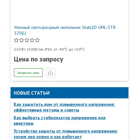
Уличный светодиодный светильник SkatLED UML-STR-
120(L)
120 Вт, 15000 лм, IP65, от -40°C до +50°C
Цена по запросу
Запросить цену
НОВЫЕ СТАТЬИ
Как защитить дом от повышенного напряжения:
Пункты самовывоза
эффективные методы и советы
Все
Пункты выдачи
Как выбрать стабилизатор напряжения для
квартиры
Устройство защиты от повышенного напряжения:
зачем оно нужно и как работает