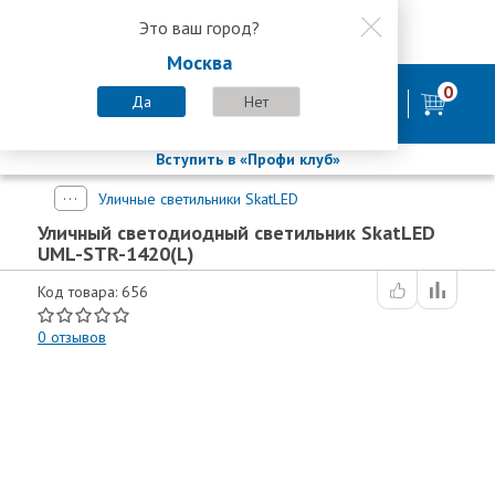
Это ваш город?
8 800 200-58-35
Москва
8 (800) 200-58-35
Москва
0
Пн-Пт с 9:00-18:00. Сб. Вс - выходной
Да
Нет
фирменный магазин
БАСТИОН
Вступить в «Профи клуб»
Уличные светильники SkatLED
Уличный светодиодный светильник SkatLED
UML-STR-1420(L)
Код товара: 656
0
отзывов