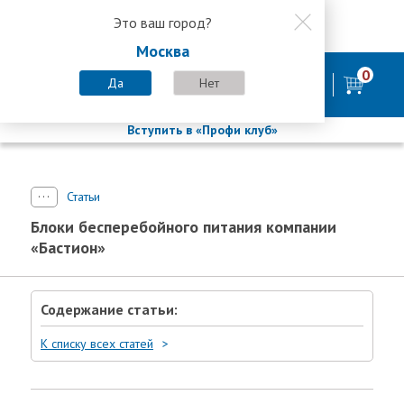
Это ваш город?
8 800 200-58-35
Москва
8 (800) 200-58-35
Москва
0
Пн-Пт с 9:00-18:00. Сб. Вс - выходной
Да
Нет
фирменный магазин
БАСТИОН
Вступить в «Профи клуб»
Статьи
Блоки бесперебойного питания компании
«Бастион»
Содержание статьи:
К списку всех статей