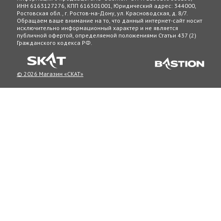
ИНН 6163127276, КПП 616301001, Юридический адрес: 344000,
Ростовская обл., г. Ростов-на-Дону, ул. Красноводская, д. 8/7.
Обращаем ваше внимание на то, что данный интернет-сайт носит
исключительно информационный характер и не является
публичной офертой, определяемой положениями Статьи 437 (2)
Гражданского кодекса РФ.
© 2026 Магазин «СКАТ»