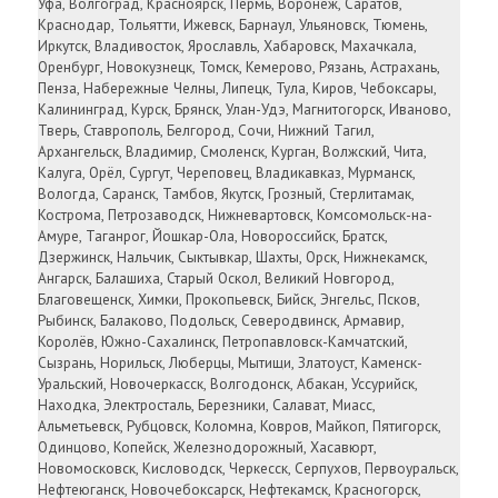
Уфа, Волгоград, Красноярск, Пермь, Воронеж, Саратов,
Краснодар, Тольятти, Ижевск, Барнаул, Ульяновск, Тюмень,
Иркутск, Владивосток, Ярославль, Хабаровск, Махачкала,
Оренбург, Новокузнецк, Томск, Кемерово, Рязань, Астрахань,
Пенза, Набережные Челны, Липецк, Тула, Киров, Чебоксары,
Калининград, Курск, Брянск, Улан-Удэ, Магнитогорск, Иваново,
Тверь, Ставрополь, Белгород, Сочи, Нижний Тагил,
Архангельск, Владимир, Смоленск, Курган, Волжский, Чита,
Калуга, Орёл, Сургут, Череповец, Владикавказ, Мурманск,
Вологда, Саранск, Тамбов, Якутск, Грозный, Стерлитамак,
Кострома, Петрозаводск, Нижневартовск, Комсомольск-на-
Амуре, Таганрог, Йошкар-Ола, Новороссийск, Братск,
Дзержинск, Нальчик, Сыктывкар, Шахты, Орск, Нижнекамск,
Ангарск, Балашиха, Старый Оскол, Великий Новгород,
Благовещенск, Химки, Прокопьевск, Бийск, Энгельс, Псков,
Рыбинск, Балаково, Подольск, Северодвинск, Армавир,
Королёв, Южно-Сахалинск, Петропавловск-Камчатский,
Сызрань, Норильск, Люберцы, Мытищи, Златоуст, Каменск-
Уральский, Новочеркасск, Волгодонск, Абакан, Уссурийск,
Находка, Электросталь, Березники, Салават, Миасс,
Альметьевск, Рубцовск, Коломна, Ковров, Майкоп, Пятигорск,
Одинцово, Копейск, Железнодорожный, Хасавюрт,
Новомосковск, Кисловодск, Черкесск, Серпухов, Первоуральск,
Нефтеюганск, Новочебоксарск, Нефтекамск, Красногорск,