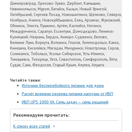
Димитровград, Орехово-Зуево, Дербент, Камышин,
Невинномысск, Муром, Батайск, Кызыл, Новый Уренгой,
Октябрьский, Сергиев Посад, Новошахтинск, Щёлково, Северск,
Ноябрьск, Ачинск, Новокуйбышевск, Елец, Арзамас, Жуковский,
Обнинск, Элиста, Пушкино, Артём, Каспийск, Ногинск,
Междуреченск, Сарапул, Ессентуки, Домодедово, Ленинск-
Кузнецкий, Назрань, Бердск, Анжеро-Судженск, Белово,
Великие Луки, Воркута, Воткинск, Глазов, Зеленодольск, Канск,
Кинешма, Киселёвск, Магадан, Мичуринск, Новотроицк, Серов,
Соликамск, Тобольск, Усолье-Сибирское, Усть-Илимск,
Тимашевск, Тихорецк, Ухта, Севастополь, Симферополь, Ялта,
Судак, Саки, Феодосия, Старый Крым, Алупка, Алушта.
Читайте также:
Источник бесперебойного питания для дома
Расчёт времени резерва питания нагрузки от ИБП
ИБП UPS 1000 VA. Семь задач — семь решений
Рекомендуем прочитать:
К списку всех статей