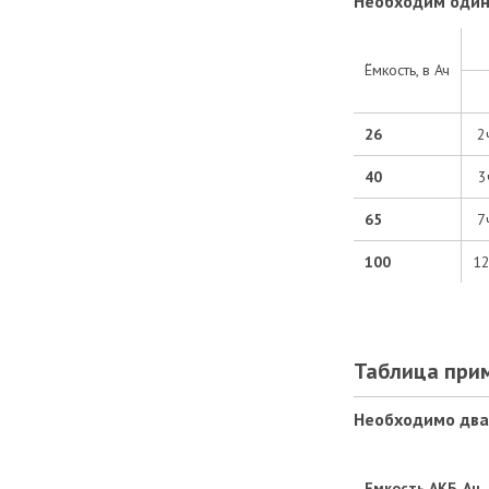
Необходим один
Ёмкость, в Ач
26
2
40
3
65
7
100
12
Таблица при
Необходимо два
Емкость АКБ, Ач