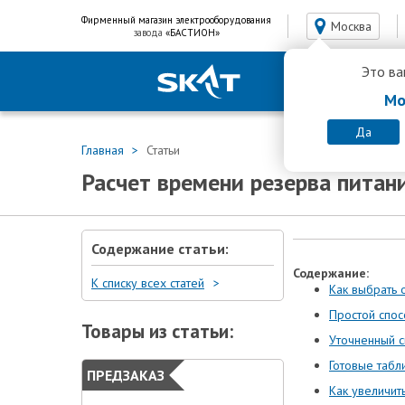
Фирменный магазин электрооборудования
Москва
завода
«БАСТИОН»
Это ва
Мо
Да
Главная
Статьи
Расчет времени резерва питан
Содержание статьи:
Содержание:
К списку всех статей
Как выбрать
Простой спос
Товары из статьи:
Уточненный 
Готовые таб
ПРЕДЗАКАЗ
Как увеличит