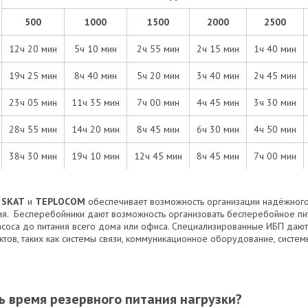
500
1000
1500
2000
2500
12ч 20 мин
5ч 10 мин
2ч 55 мин
2ч 15 мин
1ч 40 мин
19ч 25 мин
8ч 40 мин
5ч 20 мин
3ч 40 мин
2ч 45 мин
23ч 05 мин
11ч 35 мин
7ч 00 мин
4ч 45 мин
3ч 30 мин
28ч 55 мин
14ч 20 мин
8ч 45 мин
6ч 30 мин
4ч 50 мин
38ч 30 мин
19ч 10 мин
12ч 45 мин
8ч 45 мин
7ч 00 мин
к
SKAT
и
TEPLOCOM
обеспечивает возможность организации надёжного
ия. Бесперебойники дают возможность организовать бесперебойное пит
соса до питания всего дома или офиса. Специализированные ИБП дают
тов, таких как системы связи, коммуникационное оборудование, систем
ь время резервного питания нагрузки?