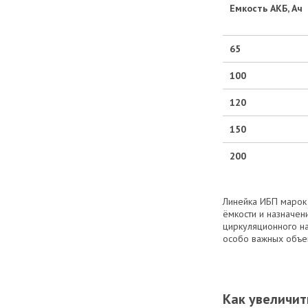
Емкость АКБ, Ач
65
100
120
150
200
Линейка ИБП маро
ёмкости и назначен
циркуляционного на
особо важных объек
Как увеличит