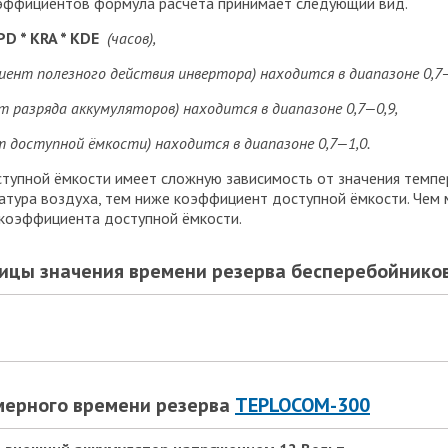
оэффициентов формула расчета принимает следующий вид.
PD
*
KRA
*
KDE
(часов),
иент полезного действия инвертора) находится в диапазоне 0,7—
 разряда аккумуляторов) находится в диапазоне 0,7—0,9,
 доступной ёмкости) находится в диапазоне 0,7—1,0.
упной ёмкости имеет сложную зависимость от значения темпер
тура воздуха, тем ниже коэффициент доступной ёмкости. Чем 
 коэффициента доступной ёмкости.
ицы значения времени резерва бесперебойнико
мерного времени резерва
TEPLOCOM-300