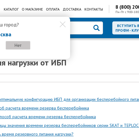
8 (800) 20
КАТАЛОГ
О МАГАЗИНЕ
ОПЛАТА
ДОСТАВКА
КОНТАКТЫ
Пн-Пт с 9:00-18:0
ш город?
ВСТУПИТЬ 
ПРОФИ - КЛУ
сква
Нет
ия нагрузки от ИБП
 оптимальную конфигурацию ИБП для организации бесперебойного пит
об расчета времени резерва бесперебойника
способ расчета времени резерва бесперебойника
лицы значения времени резерва бесперебойников серии SKAT и TEPLO
ь время резервного питания нагрузки?