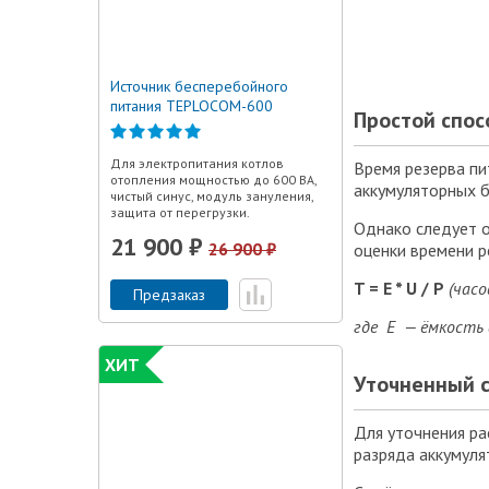
Источник бесперебойного
питания TEPLOCOM-600
Простой спос
Для электропитания котлов
Время резерва пи
отопления мощностью до 600 ВА,
аккумуляторных б
чистый синус, модуль зануления,
защита от перегрузки.
Однако следует о
21 900 ₽
26 900 ₽
оценки времени р
T = E * U / P
(часов
Предзаказ
где
Е — ёмкость
ХИТ
Уточненный с
Для уточнения р
разряда аккумуля