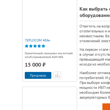
Как выбрать
оборудования
Ответить на вопр
отопительных и и
неизвестными. Ве
TEPLOCOM 40Ач
отключений элект
На первом этапе
Герметичный свинцово-кислотный
в случае отсутст
необслуживаемый AGM АКБ
превышающей макс
15 000 ₽
исходя из необхо
Наиболее оптимал
Предзаказ
потребителей. И 
При выборе конфи
мощности ИБП не 
необходим более
аккумуляторных б