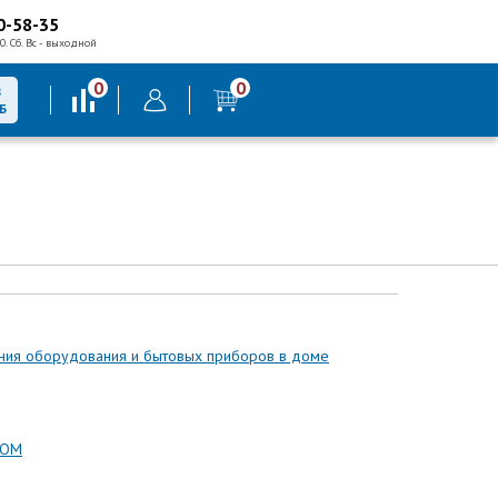
0-58-35
0. Сб. Вс - выходной
0
0
В
Б
ания оборудования и бытовых приборов в доме
COM