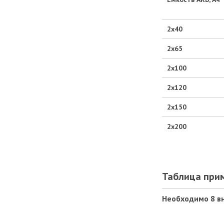
2х40
2х65
2х100
2х120
2х150
2х200
Таблица при
Необходимо 8 в