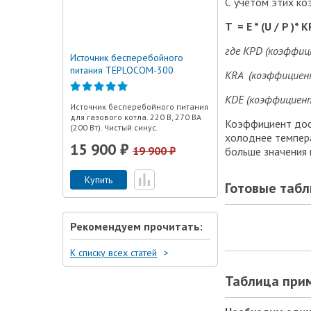
С учётом этих к
T
= E * (U / P )*
K
где KPD (коэффиц
Источник бесперебойного
питания TEPLOCOM-300
KRA (коэффициент
KDE (коэффициент
Источник бесперебойного питания
для газового котла. 220 В, 270 ВА
Коэффициент дост
(200 Вт). Чистый синус.
холоднее темпера
15 900 ₽
19 900 ₽
больше значения
Купить
Готовые табл
Рекомендуем прочитать:
К списку всех статей
Таблица при