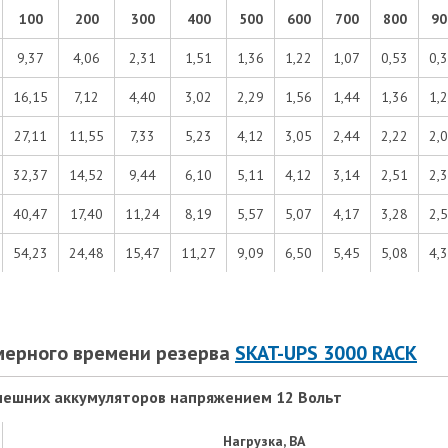
100
200
300
400
500
600
700
800
90
9,37
4,06
2,31
1,51
1,36
1,22
1,07
0,53
0,
16,15
7,12
4,40
3,02
2,29
1,56
1,44
1,36
1,
27,11
11,55
7,33
5,23
4,12
3,05
2,44
2,22
2,
32,37
14,52
9,44
6,10
5,11
4,12
3,14
2,51
2,
40,47
17,40
11,24
8,19
5,57
5,07
4,17
3,28
2,
54,23
24,48
15,47
11,27
9,09
6,50
5,45
5,08
4,
мерного времени резерва
SKAT-UPS 3000 RACK
нешних аккумуляторов напряжением 12 Вольт
Нагрузка, ВА