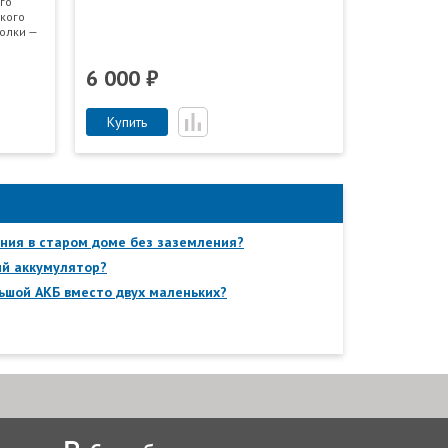
го
ского
олки —
6 000 ₽
Купить
ния в старом доме без заземления?
ый аккумулятор?
ьшой АКБ вместо двух маленьких?