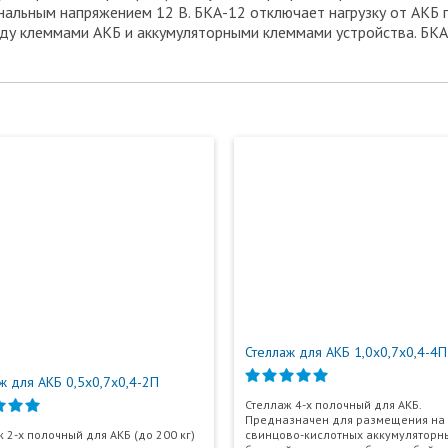
альным напряжением 12 В. БКА-12 отключает нагрузку от АКБ 
Недостатки:
ду клеммами АКБ и аккумуляторными клеммами устройства. БК
Комментарий:*
Email:*
Ваше имя:*
Введите текст с картинки:
Стеллаж для АКБ 1,0х0,7х0,4-4П
ж для АКБ 0,5х0,7х0,4-2П
Стеллаж 4-х полочный для АКБ.
Ваш адрес электронной почты не будет виден другим
Предназначен для размещения на
пользователям. На вашу электронную почту будут приходить
 2-х полочный для АКБ (до 200 кг)
свинцово-кислотных аккумуляторн
ответы. Перед публикацией все сообщения проходят модерацию.