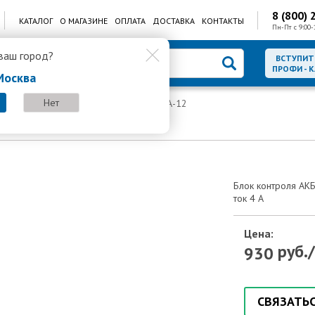
8 (800) 
КАТАЛОГ
О МАГАЗИНЕ
ОПЛАТА
ДОСТАВКА
КОНТАКТЫ
Пн-Пт с 9:00-
ваш город?
ВСТУПИТ
ПРОФИ - 
Москва
Нет
борудование
Блок контроля АКБ БКА-12
Блок контроля АКБ
ток 4 А
Цена:
руб.
930
СВЯЗАТЬ