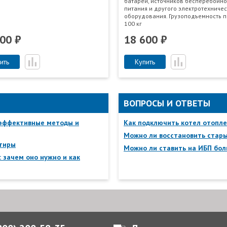
батарей, источников бесперебойно
питания и другого электротехниче
Согласен на обработку персональных
оборудования. Грузоподъемность п
данных согласно ФЗ-152
100 кг
00 ₽
18 600 ₽
Отправить отзыв
ить
Купить
ВОПРОСЫ И ОТВЕТЫ
 эффективные методы и
Как подключить котел отопле
Можно ли восстановить стар
ртиры
Можно ли ставить на ИБП бол
 зачем оно нужно и как