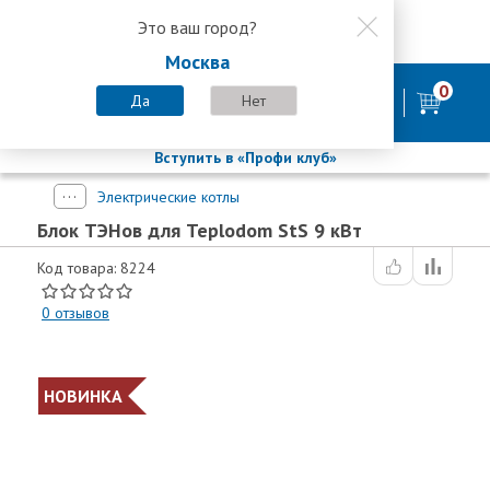
Это ваш город?
8 800 200-58-35
Москва
8 (800) 200-58-35
Москва
0
Пн-Пт с 9:00-18:00. Сб. Вс - выходной
Да
Нет
фирменный магазин
БАСТИОН
Вступить в «Профи клуб»
Электрические котлы
Блок ТЭНов для Teplodom StS 9 кВт
Код товара: 8224
0
отзывов
НОВИНКА