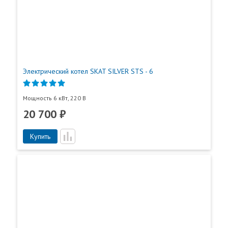
График работы:
Пн-Пт.: 9:00-18:00
Отправить отзыв
Сб, Вс. - выходной
Ваш город:
Москва
Электрический котел SKAT SILVER STS - 6
Мощность 6 кВт, 220 В
20 700 ₽
Купить