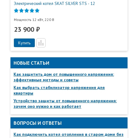
Электрический котел SKAT SILVER STS - 12
Мощность 12 кВт, 220 В
23 900 ₽
Купить
НОВЫЕ СТАТЬИ
Пункты самовывоза
Как защитить дом от повышенного напряжения:
эффективные методы и советы
Все
Пункты выдачи
Как выбрать стабилизатор напряжения для
квартиры
Устройство защиты от повышенного напряжения:
зачем оно нужно и как работает
ВОПРОСЫ И ОТВЕТЫ
Как подключить котел отопления в старом доме без