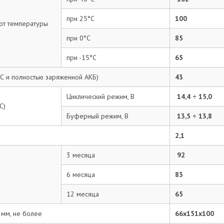
при 25°С
100
 от температуры
при 0°С
85
при -15°С
65
С и полностью заряженной АКБ)
43
Циклический режим, В
14,4 ÷ 15,0
С)
Буферный режим, В
13,5 ÷ 13,8
2,1
3 месяца
92
6 месяца
83
12 месяца
65
 мм, не более
66х151х100