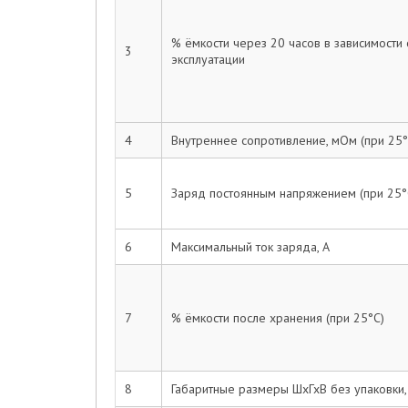
% ёмкости через 20 часов в зависимости
3
эксплуатации
4
Внутреннее сопротивление, мОм (при 25°
5
Заряд постоянным напряжением (при 25°
6
Максимальный ток заряда, А
7
% ёмкости после хранения (при 25°С)
8
Габаритные размеры ШхГхВ без упаковки,