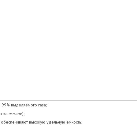
Оценка товара:
Достоинства:
Недостатки:
 99% выделяемого газа;
з клеммами);
Комментарий:*
 обеспечивают высокую удельную емкость;