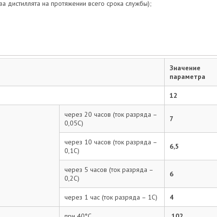
 дистиллята на протяжении всего срока службы);
Email:*
Ваше имя:*
Значение
Введите текст с картинки:
параметра
12
через 20 часов (ток разряда –
Ваш адрес электронной почты не будет виден другим
7
0,05С)
пользователям. На вашу электронную почту будут приходить
ответы. Перед публикацией все сообщения проходят модерацию.
через 10 часов (ток разряда –
Согласен на обработку персональных
6,5
0,1С)
данных согласно ФЗ-152
через 5 часов (ток разряда –
6
Отправить отзыв
0,2С)
через 1 час (ток разряда – 1С)
4
при 40°С
102