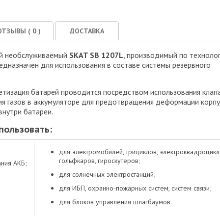
ОТЗЫВЫ (
0
)
ДОСТАВКА
ый необслуживаемый
SKAT SB 1207L
, производимый по техноло
едназначен для использования в составе системы резервного
етизация батарей проводится посредством использования клапа
 газов в аккумуляторе для предотвращения деформации корпус
внутри батареи.
пользовать:
для электромобилей, трициклов, электроквадроцикл
гольфкаров, гироскутеров;
ания АКБ;
для солнечных электростанций;
для ИБП, охранно-пожарных систем, систем связи;
для блоков управления шлагбаумов.