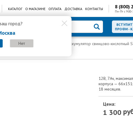
8 (800) 
КАТАЛОГ
О МАГАЗИНЕ
ОПЛАТА
ДОСТАВКА
КОНТАКТЫ
Пн-Пт с 9:00-
ваш город?
ВСТУПИТ
ПРОФИ - 
Москва
Нет
инцово-кислотные аккумуляторы
Аккумулятор свинцово-кислотный 
тный SKAT SB 1207L
12В, 7Ач, максима
корпуса — 66х151х1
18 месяцев.
Цена:
руб
1 300